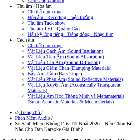
Ánh sáng Outdoor
Thu âm - Hòa âm
Chi tiết danh mục
Hòa âm - Recoding - hiện trường
Thu âm Tack show
Thu âm TVC, Quảng Cáo
Hậu kỳ lồng tiếng - Tiếng động - Nhạc film
Cách âm
Chi tiết danh mục
Vật Liệu Cách Âm (Sound Insulation)
Vật Liệu Tiêu Âm (Sound Absorption)
Vật Liệu Tán Âm (Sound Diffusion)
Vật Liệu Giảm Chấn (Damping Materials)
Bẫy Âm Trầm (Bass Traps)
Vật Liệu Phản Âm (Sound Reflective Materials)
Vật Liệu Xuyên Âm (Acoustically Transparent
Materials)
Vật Liệu Âm Học Thông Minh và Metamaterials
(Smart Acoustic Materials & Metamaterials)
Trang chủ
/
Phần Mềm Audio
/
So Sánh Micro Không Dây Tốt Nhất 2026 – Nên Chọn Bộ
Nào Cho Dàn Karaoke Gia Đình?