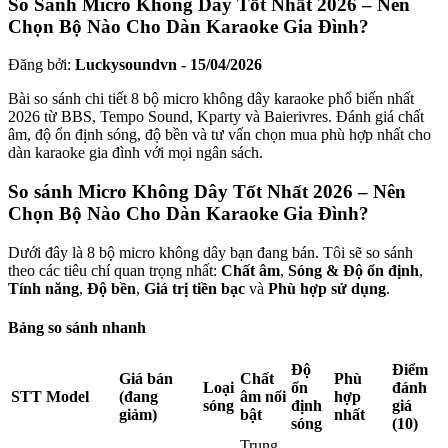
So Sánh Micro Không Dây Tốt Nhất 2026 – Nên
Chọn Bộ Nào Cho Dàn Karaoke Gia Đình?
Đăng bởi:
Luckysoundvn - 15/04/2026
Bài so sánh chi tiết 8 bộ micro không dây karaoke phổ biến nhất
2026 từ BBS, Tempo Sound, Kparty và Baierivres. Đánh giá chất
âm, độ ổn định sóng, độ bền và tư vấn chọn mua phù hợp nhất cho
dàn karaoke gia đình với mọi ngân sách.
So sánh Micro Không Dây Tốt Nhất 2026 – Nên
Chọn Bộ Nào Cho Dàn Karaoke Gia Đình?
Dưới đây là 8 bộ micro không dây bạn đang bán. Tôi sẽ so sánh
theo các tiêu chí quan trọng nhất:
Chất âm
,
Sóng & Độ ổn định
,
Tính năng
,
Độ bền
,
Giá trị tiền bạc
và
Phù hợp sử dụng
.
Bảng so sánh nhanh
Độ
Điểm
Giá bán
Chất
Phù
Loại
ổn
đánh
STT
Model
(đang
âm nổi
hợp
sóng
định
giá
giảm)
bật
nhất
sóng
(10)
Trung