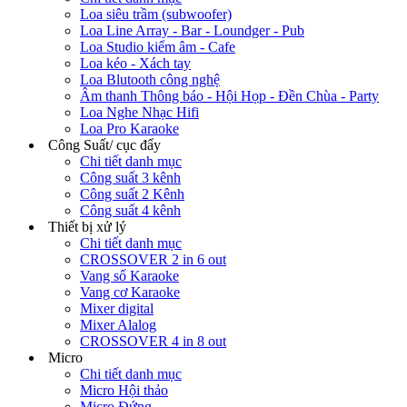
Loa siêu trầm (subwoofer)
Loa Line Array - Bar - Loundger - Pub
Loa Studio kiểm âm - Cafe
Loa kéo - Xách tay
Loa Blutooth công nghệ
Âm thanh Thông báo - Hội Họp - Đền Chùa - Party
Loa Nghe Nhạc Hifi
Loa Pro Karaoke
Công Suất/ cục đẩy
Chi tiết danh mục
Công suất 3 kênh
Công suất 2 Kênh
Công suất 4 kênh
Thiết bị xử lý
Chi tiết danh mục
CROSSOVER 2 in 6 out
Vang số Karaoke
Vang cơ Karaoke
Mixer digital
Mixer Alalog
CROSSOVER 4 in 8 out
Micro
Chi tiết danh mục
Micro Hội thảo
Micro Đứng