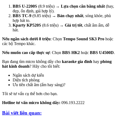
BBS U-2200S
(8.9 triệu) →
Lựa chọn cân bằng nhất
(hay,
đẹp, ổn định, giá hợp lý).
BBS TC-9
(9.85 triệu) →
Bán chạy nhất
, sóng khỏe, phù
hợp hát to.
Kparty KP520S
(8.6 triệu) →
Giá trị tốt
, chất âm ấm, dễ
hát.
Nếu ngân sách dưới 8 triệu
: Chọn
Tempo Sound SK3 Pro
hoặc
các bộ Tempo khác.
Nếu muốn cao cấp thực sự
: Chọn
BBS HK2
hoặc
BBS U4500D
.
Bạn đang tìm micro không dây cho
karaoke gia đình
hay
phòng
hát kinh doanh
? Hãy cho tôi biết:
Ngân sách dự kiến
Diện tích phòng
Ưu tiên chất âm (ấm hay sáng)?
Tôi sẽ tư vấn cụ thể hơn cho bạn.
Hotline tư vấn micro không dây:
096.193.2222
Bài viết liên quan: