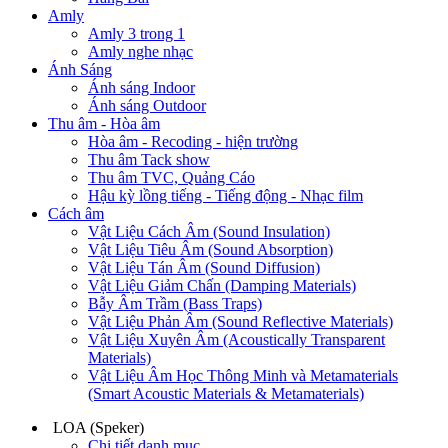
Amly
Amly 3 trong 1
Amly nghe nhạc
Ánh Sáng
Ánh sáng Indoor
Ánh sáng Outdoor
Thu âm - Hòa âm
Hòa âm - Recoding - hiện trường
Thu âm Tack show
Thu âm TVC, Quảng Cáo
Hậu kỳ lồng tiếng - Tiếng động - Nhạc film
Cách âm
Vật Liệu Cách Âm (Sound Insulation)
Vật Liệu Tiêu Âm (Sound Absorption)
Vật Liệu Tán Âm (Sound Diffusion)
Vật Liệu Giảm Chấn (Damping Materials)
Bẫy Âm Trầm (Bass Traps)
Vật Liệu Phản Âm (Sound Reflective Materials)
Vật Liệu Xuyên Âm (Acoustically Transparent
Materials)
Vật Liệu Âm Học Thông Minh và Metamaterials
(Smart Acoustic Materials & Metamaterials)
LOA (Speker)
Chi tiết danh mục