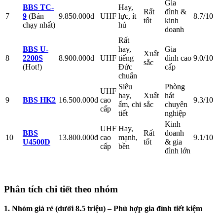
Gia
BBS TC-
Hay,
Rất
đình &
7
9
(Bán
9.850.000đ
UHF
lực, ít
8.7/10
tốt
kinh
chạy nhất)
hú
doanh
Rất
BBS U-
hay,
Gia
Xuất
8
2200S
8.900.000đ
UHF
tiếng
đình cao
9.0/10
sắc
(Hot!)
Đức
cấp
chuẩn
Siêu
Phòng
UHF
hay,
Xuất
hát
9
BBS HK2
16.500.000đ
cao
9.3/10
ấm, chi
sắc
chuyên
cấp
tiết
nghiệp
Kinh
UHF
Hay,
BBS
Rất
doanh
10
13.800.000đ
cao
mạnh,
9.1/10
U4500D
tốt
& gia
cấp
bền
đình lớn
Phân tích chi tiết theo nhóm
1. Nhóm giá rẻ (dưới 8.5 triệu) – Phù hợp gia đình tiết kiệm