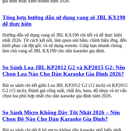
gia đình hoặc kinh doanh năm 2026.
Tổng hợp hướng dẫn sử dụng vang số JBL KX190
dễ thực hiện
Hướng dẫn sử dụng vang số JBL KX190 chi tiết và dễ thực hiện
nhất 2026. Từ cách kết nối, làm quen nút bấm, chỉnh hiệu ứng, đến
khôi phục cài đặt gốc và sử dụng remote. Giúp bạn nhanh chóng
làm chủ vang số JBL KX190 cho dàn karaoke gia đình.
So Sánh Loa JBL KP2012 G2 và KP2015 G2: Nên
Chọn Loa Nào Cho Dàn Karaoke Gia Đình 2026?
Bài so sánh chi tiết giữa Loa JBL KP2012 G2 (12 inch) và KP2015
G2 (15 inch). Đánh giá công suất, chất âm, bass, độ nhạy và tư vấn
chọn loa phù hợp nhất cho dàn karaoke gia đình năm 2026.
So Sánh Micro Không Dây Tốt Nhất 2026 – Nên
Chọn Bộ Nào Cho Dàn Karaoke Gia Đình?
Bài so sánh chi tiết 8 bộ micro không dây karaoke phổ biến nhất