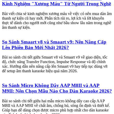
Kinh Nghiệm "Xương Máu" Từ Người Trong Nghề
Bài viết chia sẻ kinh nghiệm xương máu về việc có nên mua dàn âm
thanh sự kiện cũ hay mới. Phân tích rủi ro, lợi ích và lời khuyên
thực tế dành cho người mới cũng như bầu show lâu năm trong nghề
âm thanh sự kiện.
So Sánh Smaart v8 và Smaart v9: Nên Nâng Cấp
Lên Phiên Bản Mới Nhất 2026?
Bài so sánh chi tiết giữa Smaart v8 và Smaart v9 về giao diện, tốc
độ, chức năng Transfer Function, Impulse Response và độ chính
xác. Hướng dẫn nên nâng cấp lên Smaart v9 hay tiếp tục dùng v8
để setup âm thanh karaoke hiệu quả năm 2026.
So Sánh Micro Không Dây AAP M8II và AAP
M9II: Nên Chọn Mẫu Nào Cho Dàn Karaoke 2026?
Bài so sánh chi tiết giữa hai mẫu micro không dây cao cấp AAP
M8II và AAP M9II về chất âm, chống hú, sóng ổn định và thiết kế.
Giúp bạn dễ dàng chọn được micro phù hợp nhất cho dàn karaoke