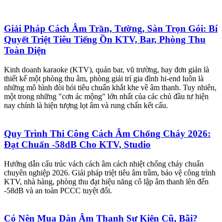
Giải Pháp Cách Âm Trần, Tường, Sàn Trọn Gói: Bí
Quyết Triệt Tiêu Tiếng Ồn KTV, Bar, Phòng Thu
Toàn Diện
Kinh doanh karaoke (KTV), quán bar, vũ trường, hay đơn giản là
thiết kế một phòng thu âm, phòng giải trí gia đình hi-end luôn là
những mô hình đòi hỏi tiêu chuẩn khắt khe về âm thanh. Tuy nhiên,
một trong những "cơn ác mộng" lớn nhất của các chủ đầu tư hiện
nay chính là hiện tượng lọt âm và rung chấn kết cấu.
Quy Trình Thi Công Cách Âm Chống Cháy 2026:
Đạt Chuẩn -58dB Cho KTV, Studio
Hướng dẫn cấu trúc vách cách âm cách nhiệt chống cháy chuẩn
chuyên nghiệp 2026. Giải pháp triệt tiêu âm trầm, bảo vệ công trình
KTV, nhà hàng, phòng thu đạt hiệu năng cô lập âm thanh lên đến
-58dB và an toàn PCCC tuyệt đối.
Có Nên Mua Dàn Âm Thanh Sự Kiện Cũ, Bãi?