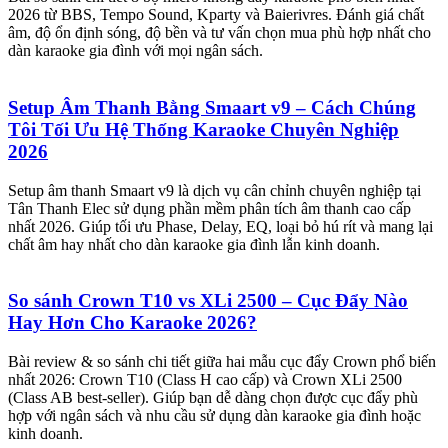
2026 từ BBS, Tempo Sound, Kparty và Baierivres. Đánh giá chất
âm, độ ổn định sóng, độ bền và tư vấn chọn mua phù hợp nhất cho
dàn karaoke gia đình với mọi ngân sách.
Setup Âm Thanh Bằng Smaart v9 – Cách Chúng
Tôi Tối Ưu Hệ Thống Karaoke Chuyên Nghiệp
2026
Setup âm thanh Smaart v9 là dịch vụ cân chỉnh chuyên nghiệp tại
Tân Thanh Elec sử dụng phần mềm phân tích âm thanh cao cấp
nhất 2026. Giúp tối ưu Phase, Delay, EQ, loại bỏ hú rít và mang lại
chất âm hay nhất cho dàn karaoke gia đình lẫn kinh doanh.
So sánh Crown T10 vs XLi 2500 – Cục Đẩy Nào
Hay Hơn Cho Karaoke 2026?
Bài review & so sánh chi tiết giữa hai mẫu cục đẩy Crown phổ biến
nhất 2026: Crown T10 (Class H cao cấp) và Crown XLi 2500
(Class AB best-seller). Giúp bạn dễ dàng chọn được cục đẩy phù
hợp với ngân sách và nhu cầu sử dụng dàn karaoke gia đình hoặc
kinh doanh.