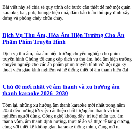
Bài viết này sẽ chia sẻ quy trình các bước cần thiết để mở một quán
karaoke, bar, pub, lounge hiệu quả, đảm bảo tuân thủ quy định xây
dựng và phòng cháy chữa cháy.
Dịch Vụ Thu Âm, Hòa Âm Hiện Trường Cho Ấn
Phẩm Phim Truyền Hình
Dịch vụ thu âm, hòa âm hiện trường chuyên nghiệp cho phim
truyền hình Chúng tôi cung cấp dịch vụ thu âm, hòa âm hiện trường
chuyên nghiệp cho các ấn phẩm phim truyền hình với đội ngũ kỹ
thuật viên giàu kinh nghiệm và hệ thống thiết bị âm thanh hiện đại
Chủ đề mới nhất về âm thanh và xu hướng âm
thanh karaoke 2026 -2030
Tóm lại, những xu hướng âm thanh karaoke mới nhất trong năm
2024 đều hướng tới việc cải thiện chất lượng âm thanh và trải
nghiệm người dùng. Công nghệ không dây, trí tuệ nhân tạo, âm
thanh vòm, âm thanh định hướng, thực tế ảo và thực tế tăng cường,
cùng với thiết kế không gian karaoke thông minh, đang mở ra