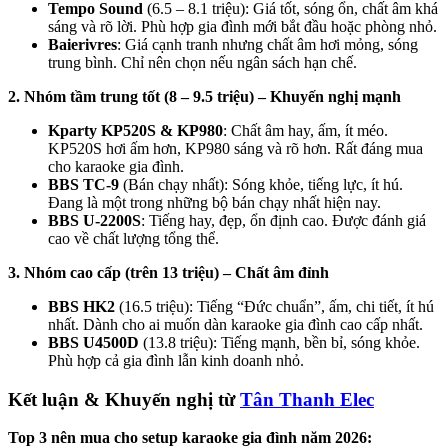
Tempo Sound
(6.5 – 8.1 triệu): Giá tốt, sóng ổn, chất âm khá
sáng và rõ lời. Phù hợp gia đình mới bắt đầu hoặc phòng nhỏ.
Baierivres
: Giá cạnh tranh nhưng chất âm hơi mỏng, sóng
trung bình. Chỉ nên chọn nếu ngân sách hạn chế.
2. Nhóm tầm trung tốt (8 – 9.5 triệu) – Khuyến nghị mạnh
Kparty KP520S & KP980
: Chất âm hay, ấm, ít méo.
KP520S hơi ấm hơn, KP980 sáng và rõ hơn. Rất đáng mua
cho karaoke gia đình.
BBS TC-9
(Bán chạy nhất): Sóng khỏe, tiếng lực, ít hú.
Đang là một trong những bộ bán chạy nhất hiện nay.
BBS U-2200S
: Tiếng hay, đẹp, ổn định cao. Được đánh giá
cao về chất lượng tổng thể.
3. Nhóm cao cấp (trên 13 triệu) – Chất âm đỉnh
BBS HK2
(16.5 triệu): Tiếng “Đức chuẩn”, ấm, chi tiết, ít hú
nhất. Dành cho ai muốn dàn karaoke gia đình cao cấp nhất.
BBS U4500D
(13.8 triệu): Tiếng mạnh, bền bỉ, sóng khỏe.
Phù hợp cả gia đình lẫn kinh doanh nhỏ.
Kết luận & Khuyến nghị từ
Tân Thanh Elec
Top 3 nên mua cho setup karaoke gia đình năm 2026: