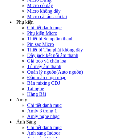
Micro có dây
Micro không dây
Micro cài áo - cài tai
Phụ kiện
Chi tiết danh mục
Phụ kiện Micro
Thiết bị Setup âm thanh
Pin sạc Micro
Thiết bị Thu phát không dây
Dây jack kết nối âm thanh
Giá treo và chân loa
Tủ máy âm thanh
Quản lý nguồn(Auto nguồn)
Đầu màn chọn nhạc
Bàn mixing CDJ
Tai nghe
Hàng Bãi
Amly
Chi tiết danh mục
Amly 3 trong 1
Amly nghe nhạc
Ánh Sáng
Chi tiết danh mục
Ánh sáng Indoor