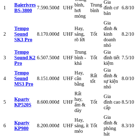
Gia
Baierivres
bình,
Trung
1
7.590.500đ
UHF
đình cơ
6.8/10
BS-3800
hơi
bình
bản
mỏng
Gia
Tempo
Hay,
đình &
2
Sound
8.170.000đ
UHF
sáng,
Tốt
kinh
8.2/10
SK3 Pro
rõ lời
doanh
nhỏ
Tempo
Trung
Gia
3
Sound K2
6.507.500đ
UHF
bình -
Tốt
đình tiết
7.5/10
Pro
khá
kiệm
Gia
Tempo
Hay,
Rất
đình &
4
Sound
8.151.000đ
UHF
cân
8.0/10
tốt
sự kiện
MS3 Pro
bằng
nhỏ
Rất
Gia
Kparty
hay,
5
8.600.000đ
UHF
Tốt
đình cao
8.5/10
KP520S
ấm &
cấp
dày
Gia
Hay,
Kparty
đình &
6
8.200.000đ
UHF
sáng, ít
Tốt
8.3/10
KP980
phòng
méo
hát