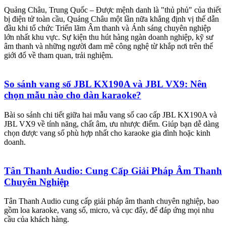
Quảng Châu, Trung Quốc – Được mệnh danh là "thủ phủ" của thiết
bị điện tử toàn cầu, Quảng Châu một lần nữa khẳng định vị thế dẫn
đầu khi tổ chức Triển lãm Âm thanh và Ánh sáng chuyên nghiệp
lớn nhất khu vực. Sự kiện thu hút hàng ngàn doanh nghiệp, kỹ sư
âm thanh và những người đam mê công nghệ từ khắp nơi trên thế
giới đổ về tham quan, trải nghiệm.
So sánh vang số JBL KX190A và JBL VX9: Nên
chọn mẫu nào cho dàn karaoke?
Bài so sánh chi tiết giữa hai mẫu vang số cao cấp JBL KX190A và
JBL VX9 về tính năng, chất âm, ưu nhược điểm. Giúp bạn dễ dàng
chọn được vang số phù hợp nhất cho karaoke gia đình hoặc kinh
doanh.
Tân Thanh Audio: Cung Cấp Giải Pháp Âm Thanh
Chuyên Nghiệp
Tân Thanh Audio cung cấp giải pháp âm thanh chuyên nghiệp, bao
gồm loa karaoke, vang số, micro, và cục đẩy, để đáp ứng mọi nhu
cầu của khách hàng.