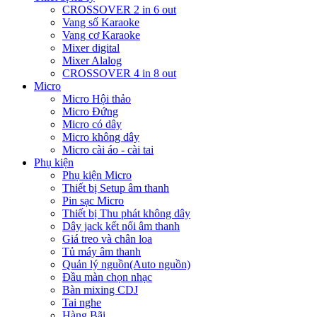
CROSSOVER 2 in 6 out
Vang số Karaoke
Vang cơ Karaoke
Mixer digital
Mixer Alalog
CROSSOVER 4 in 8 out
Micro
Micro Hội thảo
Micro Đứng
Micro có dây
Micro không dây
Micro cài áo - cài tai
Phụ kiện
Phụ kiện Micro
Thiết bị Setup âm thanh
Pin sạc Micro
Thiết bị Thu phát không dây
Dây jack kết nối âm thanh
Giá treo và chân loa
Tủ máy âm thanh
Quản lý nguồn(Auto nguồn)
Đầu màn chọn nhạc
Bàn mixing CDJ
Tai nghe
Hàng Bãi