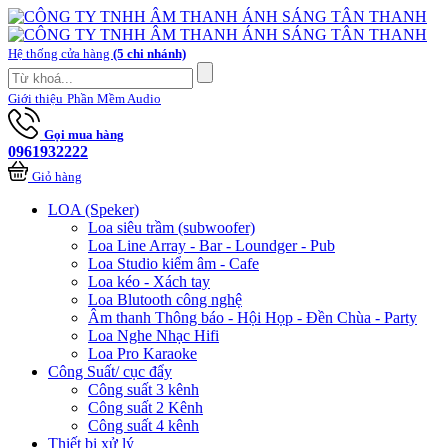
Hệ thống cửa hàng
(5 chi nhánh)
Giới thiệu
Phần Mềm Audio
Gọi mua hàng
0961932222
Giỏ hàng
LOA (Speker)
Loa siêu trầm (subwoofer)
Loa Line Array - Bar - Loundger - Pub
Loa Studio kiểm âm - Cafe
Loa kéo - Xách tay
Loa Blutooth công nghệ
Âm thanh Thông báo - Hội Họp - Đền Chùa - Party
Loa Nghe Nhạc Hifi
Loa Pro Karaoke
Công Suất/ cục đẩy
Công suất 3 kênh
Công suất 2 Kênh
Công suất 4 kênh
Thiết bị xử lý