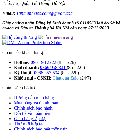
Phúc La, Quận Hà Đông, Hà Nội
Email:
Tanthanhelec.com@gmail.com
Giấy chứng nhận Đăng ký Kinh doanh số 0110563340 do Sở kế
hoạch và Đầu tư Thành phố Hà Nội cấp ngày 07/12/2023
Chăm sóc khách hàng
Hotline:
096 193 2222
(8h - 22h)
Kinh doanh:
0866 958 331
(8h - 22h)
Kỹ thuật:
0966 357 594
(8h - 22h)
Khiếu nại - CSKH:
Chat qua Zalo
(24/7)
Chính sách hỗ trợ
Hướng dẫn mua hàng
Mua hàng và thanh toán
Chính sách bảo hành
Đổi trả và hoàn tiền
Giao hàng lắp đặt
Thư mời hợp tác
Chính sách bảo mật thông tin