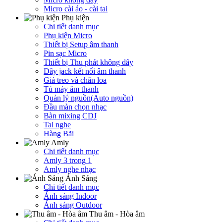
Micro cài áo - cài tai
Phụ kiện
Chi tiết danh mục
Phụ kiện Micro
Thiết bị Setup âm thanh
Pin sạc Micro
Thiết bị Thu phát không dây
Dây jack kết nối âm thanh
Giá treo và chân loa
Tủ máy âm thanh
Quản lý nguồn(Auto nguồn)
Đầu màn chọn nhạc
Bàn mixing CDJ
Tai nghe
Hàng Bãi
Amly
Chi tiết danh mục
Amly 3 trong 1
Amly nghe nhạc
Ánh Sáng
Chi tiết danh mục
Ánh sáng Indoor
Ánh sáng Outdoor
Thu âm - Hòa âm