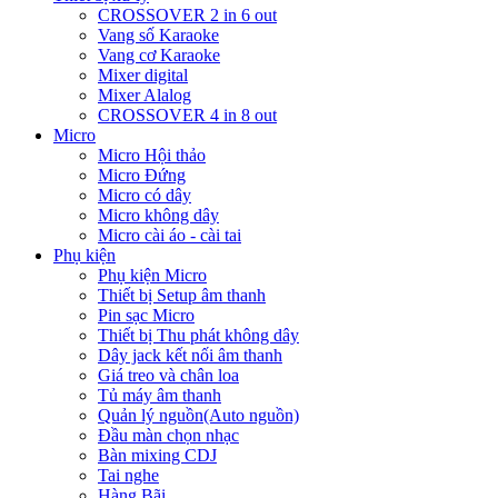
CROSSOVER 2 in 6 out
Vang số Karaoke
Vang cơ Karaoke
Mixer digital
Mixer Alalog
CROSSOVER 4 in 8 out
Micro
Micro Hội thảo
Micro Đứng
Micro có dây
Micro không dây
Micro cài áo - cài tai
Phụ kiện
Phụ kiện Micro
Thiết bị Setup âm thanh
Pin sạc Micro
Thiết bị Thu phát không dây
Dây jack kết nối âm thanh
Giá treo và chân loa
Tủ máy âm thanh
Quản lý nguồn(Auto nguồn)
Đầu màn chọn nhạc
Bàn mixing CDJ
Tai nghe
Hàng Bãi