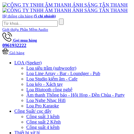
Hệ thống cửa hàng
(5 chi nhánh)
Giới thiệu
Phần Mềm Audio
Gọi mua hàng
0961932222
Giỏ hàng
LOA (Speker)
Loa siêu trầm (subwoofer)
Loa Line Array - Bar - Loundger - Pub
Loa Studio kiểm âm - Cafe
Loa kéo - Xách tay
Loa Blutooth công nghệ
Âm thanh Thông báo - Hội Họp - Đền Chùa - Party
Loa Nghe Nhạc Hifi
Loa Pro Karaoke
Công Suất/ cục đẩy
Công suất 3 kênh
Công suất 2 Kênh
Công suất 4 kênh
Thiết bị xử lý