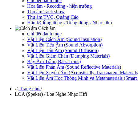
Chi tiết danh mục
Hòa âm - Recoding - hiện trường
Thu âm Tack show
Thu âm TVC, Quảng Cáo
Hậu kỳ lồng tiếng - Tiếng động - Nhạc film
Cách âm
Chi tiết danh mục
Vật Liệu Cách Âm (Sound Insulation)
Vật Liệu Tiêu Âm (Sound Absorption)
Vật Liệu Tán Âm (Sound Diffusion)
Vật Liệu Giảm Chấn (Damping Materials)
Bẫy Âm Trầm (Bass Traps)
Vật Liệu Phản Âm (Sound Reflective Materials)
Vật Liệu Xuyên Âm (Acoustically Transparent Materials
Vật Liệu Âm Học Thông Minh và Metamaterials (Smart A
Trang chủ
/
LOA (Speker) / Loa Nghe Nhạc Hifi