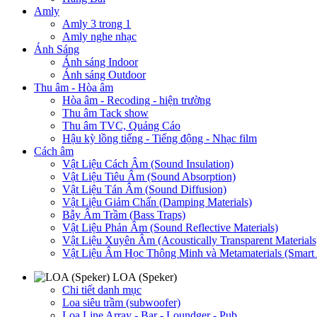
Amly
Amly 3 trong 1
Amly nghe nhạc
Ánh Sáng
Ánh sáng Indoor
Ánh sáng Outdoor
Thu âm - Hòa âm
Hòa âm - Recoding - hiện trường
Thu âm Tack show
Thu âm TVC, Quảng Cáo
Hậu kỳ lồng tiếng - Tiếng động - Nhạc film
Cách âm
Vật Liệu Cách Âm (Sound Insulation)
Vật Liệu Tiêu Âm (Sound Absorption)
Vật Liệu Tán Âm (Sound Diffusion)
Vật Liệu Giảm Chấn (Damping Materials)
Bẫy Âm Trầm (Bass Traps)
Vật Liệu Phản Âm (Sound Reflective Materials)
Vật Liệu Xuyên Âm (Acoustically Transparent Materials
Vật Liệu Âm Học Thông Minh và Metamaterials (Smart A
LOA (Speker)
Chi tiết danh mục
Loa siêu trầm (subwoofer)
Loa Line Array - Bar - Loundger - Pub