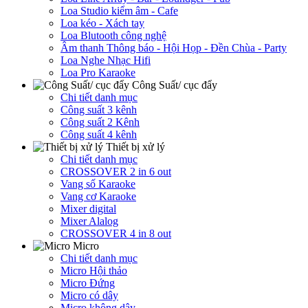
Loa Studio kiểm âm - Cafe
Loa kéo - Xách tay
Loa Blutooth công nghệ
Âm thanh Thông báo - Hội Họp - Đền Chùa - Party
Loa Nghe Nhạc Hifi
Loa Pro Karaoke
Công Suất/ cục đẩy
Chi tiết danh mục
Công suất 3 kênh
Công suất 2 Kênh
Công suất 4 kênh
Thiết bị xử lý
Chi tiết danh mục
CROSSOVER 2 in 6 out
Vang số Karaoke
Vang cơ Karaoke
Mixer digital
Mixer Alalog
CROSSOVER 4 in 8 out
Micro
Chi tiết danh mục
Micro Hội thảo
Micro Đứng
Micro có dây
Micro không dây