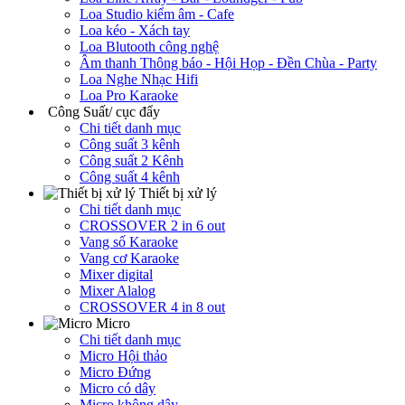
Loa Studio kiểm âm - Cafe
Loa kéo - Xách tay
Loa Blutooth công nghệ
Âm thanh Thông báo - Hội Họp - Đền Chùa - Party
Loa Nghe Nhạc Hifi
Loa Pro Karaoke
Công Suất/ cục đẩy
Chi tiết danh mục
Công suất 3 kênh
Công suất 2 Kênh
Công suất 4 kênh
Thiết bị xử lý
Chi tiết danh mục
CROSSOVER 2 in 6 out
Vang số Karaoke
Vang cơ Karaoke
Mixer digital
Mixer Alalog
CROSSOVER 4 in 8 out
Micro
Chi tiết danh mục
Micro Hội thảo
Micro Đứng
Micro có dây
Micro không dây