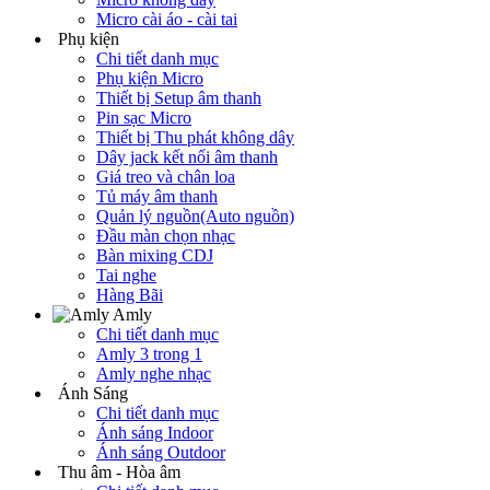
Micro cài áo - cài tai
Phụ kiện
Chi tiết danh mục
Phụ kiện Micro
Thiết bị Setup âm thanh
Pin sạc Micro
Thiết bị Thu phát không dây
Dây jack kết nối âm thanh
Giá treo và chân loa
Tủ máy âm thanh
Quản lý nguồn(Auto nguồn)
Đầu màn chọn nhạc
Bàn mixing CDJ
Tai nghe
Hàng Bãi
Amly
Chi tiết danh mục
Amly 3 trong 1
Amly nghe nhạc
Ánh Sáng
Chi tiết danh mục
Ánh sáng Indoor
Ánh sáng Outdoor
Thu âm - Hòa âm