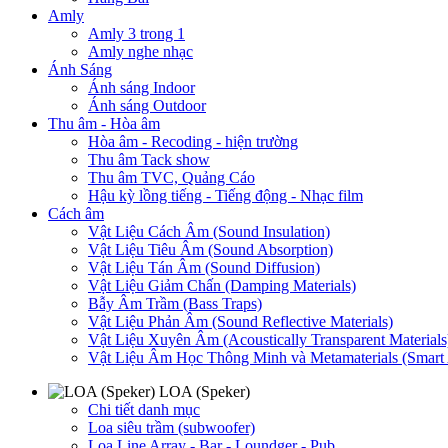
Amly
Amly 3 trong 1
Amly nghe nhạc
Ánh Sáng
Ánh sáng Indoor
Ánh sáng Outdoor
Thu âm - Hòa âm
Hòa âm - Recoding - hiện trường
Thu âm Tack show
Thu âm TVC, Quảng Cáo
Hậu kỳ lồng tiếng - Tiếng động - Nhạc film
Cách âm
Vật Liệu Cách Âm (Sound Insulation)
Vật Liệu Tiêu Âm (Sound Absorption)
Vật Liệu Tán Âm (Sound Diffusion)
Vật Liệu Giảm Chấn (Damping Materials)
Bẫy Âm Trầm (Bass Traps)
Vật Liệu Phản Âm (Sound Reflective Materials)
Vật Liệu Xuyên Âm (Acoustically Transparent Materials
Vật Liệu Âm Học Thông Minh và Metamaterials (Smart A
LOA (Speker)
Chi tiết danh mục
Loa siêu trầm (subwoofer)
Loa Line Array - Bar - Loundger - Pub