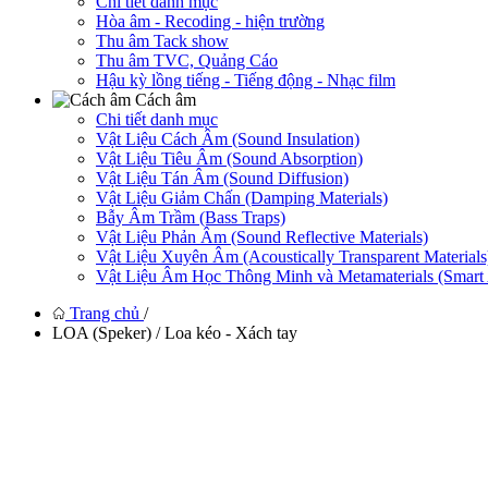
Chi tiết danh mục
Hòa âm - Recoding - hiện trường
Thu âm Tack show
Thu âm TVC, Quảng Cáo
Hậu kỳ lồng tiếng - Tiếng động - Nhạc film
Cách âm
Chi tiết danh mục
Vật Liệu Cách Âm (Sound Insulation)
Vật Liệu Tiêu Âm (Sound Absorption)
Vật Liệu Tán Âm (Sound Diffusion)
Vật Liệu Giảm Chấn (Damping Materials)
Bẫy Âm Trầm (Bass Traps)
Vật Liệu Phản Âm (Sound Reflective Materials)
Vật Liệu Xuyên Âm (Acoustically Transparent Materials
Vật Liệu Âm Học Thông Minh và Metamaterials (Smart A
Trang chủ
/
LOA (Speker) / Loa kéo - Xách tay