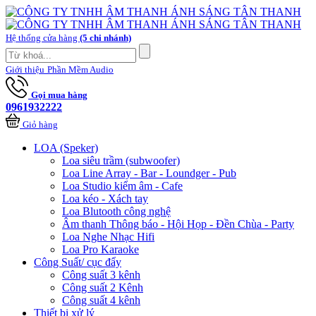
Hệ thống cửa hàng
(5 chi nhánh)
Giới thiệu
Phần Mềm Audio
Gọi mua hàng
0961932222
Giỏ hàng
LOA (Speker)
Loa siêu trầm (subwoofer)
Loa Line Array - Bar - Loundger - Pub
Loa Studio kiểm âm - Cafe
Loa kéo - Xách tay
Loa Blutooth công nghệ
Âm thanh Thông báo - Hội Họp - Đền Chùa - Party
Loa Nghe Nhạc Hifi
Loa Pro Karaoke
Công Suất/ cục đẩy
Công suất 3 kênh
Công suất 2 Kênh
Công suất 4 kênh
Thiết bị xử lý