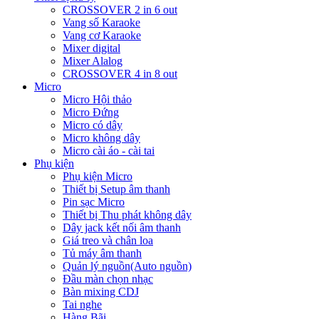
CROSSOVER 2 in 6 out
Vang số Karaoke
Vang cơ Karaoke
Mixer digital
Mixer Alalog
CROSSOVER 4 in 8 out
Micro
Micro Hội thảo
Micro Đứng
Micro có dây
Micro không dây
Micro cài áo - cài tai
Phụ kiện
Phụ kiện Micro
Thiết bị Setup âm thanh
Pin sạc Micro
Thiết bị Thu phát không dây
Dây jack kết nối âm thanh
Giá treo và chân loa
Tủ máy âm thanh
Quản lý nguồn(Auto nguồn)
Đầu màn chọn nhạc
Bàn mixing CDJ
Tai nghe
Hàng Bãi