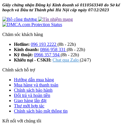
Giấy chứng nhận Đăng ký Kinh doanh số 0110563340 do Sở kế
hoạch và Đầu tư Thành phố Hà Nội cấp ngày 07/12/2023
Chăm sóc khách hàng
Hotline:
096 193 2222
(8h - 22h)
Kinh doanh:
0866 958 331
(8h - 22h)
Kỹ thuật:
0966 357 594
(8h - 22h)
Khiếu nại - CSKH:
Chat qua Zalo
(24/7)
Chính sách hỗ trợ
Hướng dẫn mua hàng
Mua hàng và thanh toán
Chính sách bảo hành
Đổi trả và hoàn tiền
Giao hàng lắp đặt
Thư mời hợp tác
Chính sách bảo mật thông tin
Kết nối với chúng tôi