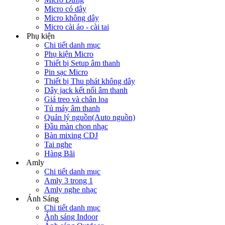
Micro có dây
Micro không dây
Micro cài áo - cài tai
Phụ kiện
Chi tiết danh mục
Phụ kiện Micro
Thiết bị Setup âm thanh
Pin sạc Micro
Thiết bị Thu phát không dây
Dây jack kết nối âm thanh
Giá treo và chân loa
Tủ máy âm thanh
Quản lý nguồn(Auto nguồn)
Đầu màn chọn nhạc
Bàn mixing CDJ
Tai nghe
Hàng Bãi
Amly
Chi tiết danh mục
Amly 3 trong 1
Amly nghe nhạc
Ánh Sáng
Chi tiết danh mục
Ánh sáng Indoor