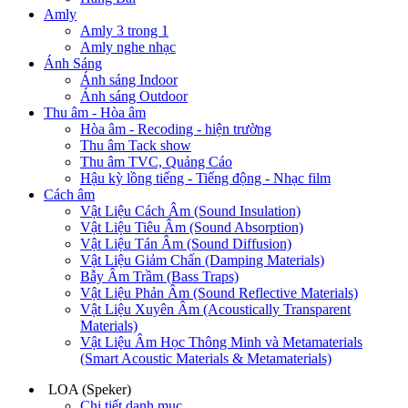
Amly
Amly 3 trong 1
Amly nghe nhạc
Ánh Sáng
Ánh sáng Indoor
Ánh sáng Outdoor
Thu âm - Hòa âm
Hòa âm - Recoding - hiện trường
Thu âm Tack show
Thu âm TVC, Quảng Cáo
Hậu kỳ lồng tiếng - Tiếng động - Nhạc film
Cách âm
Vật Liệu Cách Âm (Sound Insulation)
Vật Liệu Tiêu Âm (Sound Absorption)
Vật Liệu Tán Âm (Sound Diffusion)
Vật Liệu Giảm Chấn (Damping Materials)
Bẫy Âm Trầm (Bass Traps)
Vật Liệu Phản Âm (Sound Reflective Materials)
Vật Liệu Xuyên Âm (Acoustically Transparent
Materials)
Vật Liệu Âm Học Thông Minh và Metamaterials
(Smart Acoustic Materials & Metamaterials)
LOA (Speker)
Chi tiết danh mục