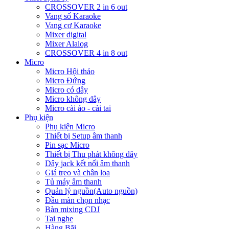
CROSSOVER 2 in 6 out
Vang số Karaoke
Vang cơ Karaoke
Mixer digital
Mixer Alalog
CROSSOVER 4 in 8 out
Micro
Micro Hội thảo
Micro Đứng
Micro có dây
Micro không dây
Micro cài áo - cài tai
Phụ kiện
Phụ kiện Micro
Thiết bị Setup âm thanh
Pin sạc Micro
Thiết bị Thu phát không dây
Dây jack kết nối âm thanh
Giá treo và chân loa
Tủ máy âm thanh
Quản lý nguồn(Auto nguồn)
Đầu màn chọn nhạc
Bàn mixing CDJ
Tai nghe
Hàng Bãi