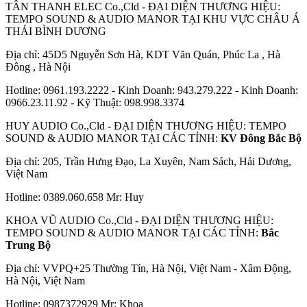
TÂN THANH ELEC Co.,Cld - ĐẠI DIỆN THƯƠNG HIỆU:
TEMPO SOUND & AUDIO MANOR TẠI KHU VỰC CHÂU Á
THÁI BÌNH DƯƠNG
Địa chỉ: 45D5 Nguyễn Sơn Hà, KDT Văn Quán, Phúc La , Hà
Đông , Hà Nội
Hotline: 0961.193.2222 - Kinh Doanh: 943.279.222 - Kinh Doanh:
0966.23.11.92 - Kỹ Thuật: 098.998.3374
HUY AUDIO Co.,Cld - ĐẠI DIỆN THƯƠNG HIỆU: TEMPO
SOUND & AUDIO MANOR TẠI CÁC TỈNH:
KV Đông Bắc Bộ
Địa chỉ: 205, Trần Hưng Đạo, La Xuyên, Nam Sách, Hải Dương,
Việt Nam
Hotline: 0389.060.658 Mr: Huy
KHOA VŨ AUDIO Co.,Cld - ĐẠI DIỆN THƯƠNG HIỆU:
TEMPO SOUND & AUDIO MANOR TẠI CÁC TỈNH:
Bắc
Trung Bộ
Địa chỉ: VVPQ+25 Thường Tín, Hà Nội, Việt Nam - Xâm Động,
Hà Nội, Việt Nam
Hotline: 0987372929 Mr: Khoa