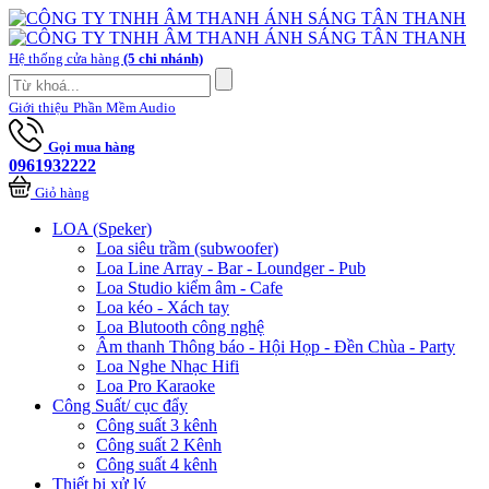
Hệ thống cửa hàng
(5 chi nhánh)
Giới thiệu
Phần Mềm Audio
Gọi mua hàng
0961932222
Giỏ hàng
LOA (Speker)
Loa siêu trầm (subwoofer)
Loa Line Array - Bar - Loundger - Pub
Loa Studio kiểm âm - Cafe
Loa kéo - Xách tay
Loa Blutooth công nghệ
Âm thanh Thông báo - Hội Họp - Đền Chùa - Party
Loa Nghe Nhạc Hifi
Loa Pro Karaoke
Công Suất/ cục đẩy
Công suất 3 kênh
Công suất 2 Kênh
Công suất 4 kênh
Thiết bị xử lý