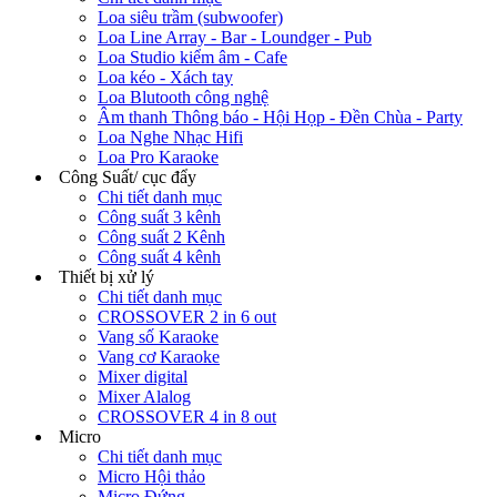
Loa siêu trầm (subwoofer)
Loa Line Array - Bar - Loundger - Pub
Loa Studio kiểm âm - Cafe
Loa kéo - Xách tay
Loa Blutooth công nghệ
Âm thanh Thông báo - Hội Họp - Đền Chùa - Party
Loa Nghe Nhạc Hifi
Loa Pro Karaoke
Công Suất/ cục đẩy
Chi tiết danh mục
Công suất 3 kênh
Công suất 2 Kênh
Công suất 4 kênh
Thiết bị xử lý
Chi tiết danh mục
CROSSOVER 2 in 6 out
Vang số Karaoke
Vang cơ Karaoke
Mixer digital
Mixer Alalog
CROSSOVER 4 in 8 out
Micro
Chi tiết danh mục
Micro Hội thảo
Micro Đứng