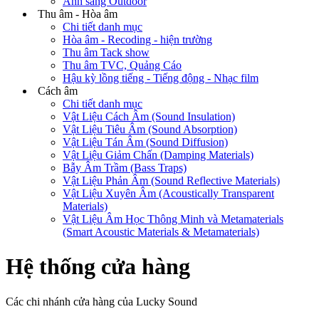
Ánh sáng Outdoor
Thu âm - Hòa âm
Chi tiết danh mục
Hòa âm - Recoding - hiện trường
Thu âm Tack show
Thu âm TVC, Quảng Cáo
Hậu kỳ lồng tiếng - Tiếng động - Nhạc film
Cách âm
Chi tiết danh mục
Vật Liệu Cách Âm (Sound Insulation)
Vật Liệu Tiêu Âm (Sound Absorption)
Vật Liệu Tán Âm (Sound Diffusion)
Vật Liệu Giảm Chấn (Damping Materials)
Bẫy Âm Trầm (Bass Traps)
Vật Liệu Phản Âm (Sound Reflective Materials)
Vật Liệu Xuyên Âm (Acoustically Transparent
Materials)
Vật Liệu Âm Học Thông Minh và Metamaterials
(Smart Acoustic Materials & Metamaterials)
Hệ thống cửa hàng
Các chi nhánh cửa hàng của Lucky Sound