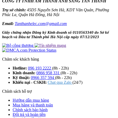
CÔNG TY TNHH ÂM THANH ÁNH SÁNG TÂN THANH
Trụ sở chính:
45D5 Nguyễn Sơn Hà, KDT Văn Quán, Phường
Phúc La, Quận Hà Đông, Hà Nội
Email:
Tanthanhelec.com@gmail.com
Giấy chứng nhận Đăng ký Kinh doanh số 0110563340 do Sở kế
hoạch và Đầu tư Thành phố Hà Nội cấp ngày 07/12/2023
Chăm sóc khách hàng
Hotline:
096 193 2222
(8h - 22h)
Kinh doanh:
0866 958 331
(8h - 22h)
Kỹ thuật:
0966 357 594
(8h - 22h)
Khiếu nại - CSKH:
Chat qua Zalo
(24/7)
Chính sách hỗ trợ
Hướng dẫn mua hàng
Mua hàng và thanh toán
Chính sách bảo hành
Đổi trả và hoàn tiền