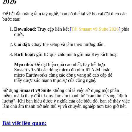
2026
Để bắt đầu nâng tầm tay nghề, bạn có thể tải về bộ cài đặt theo các
bước sau:
Download:
Truy cập liên kết
[
Tải Smaart v9 Suite 2026
]
phía
dưới.
Cài đặt:
Chạy file setup và làm theo hướng dẫn.
Kích hoạt:
gửi ID qua zalo minh gửi mã Key kích hoạt
Mẹo nhỏ:
Để đạt hiệu quả cao nhất, hãy kết hợp
Smaart v9 với các dòng micro đo như RTA-M hoặc
micro Earthworks cùng các dòng vang số cao cấp để
thấy được sức mạnh thực sự của công nghệ.
Sử dụng
Smaart v9 Suite
không chỉ là việc sử dụng một phần
mềm, mà là thay đổi tư duy làm âm thanh từ "cảm tính" sang "định
lượng". Khi bạn hiểu được ý nghĩa của các biểu đồ, bạn sẽ thấy việc
làm chủ âm thanh trở nên thú vị và chuyên nghiệp hơn bao giờ hết.
Bài viết liên quan: