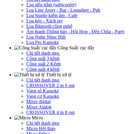
Loa siêu trầm (subwoofer)
Loa Line Array - Bar - Loundger - Pub
Loa Studio kiểm âm - Cafe
Loa kéo - Xách tay
Loa Blutooth công nghệ
Âm thanh Thông báo - Hội Họp - Đền Chùa - Party
Loa Nghe Nhạc Hifi
Loa Pro Karaoke
Công Suất/ cục đẩy
Chi tiết danh mục
Công suất 3 kênh
Công suất 2 Kênh
Công suất 4 kênh
Thiết bị xử lý
Chi tiết danh mục
CROSSOVER 2 in 6 out
Vang số Karaoke
Vang cơ Karaoke
Mixer digital
Mixer Alalog
CROSSOVER 4 in 8 out
Micro
Chi tiết danh mục
Micro Hội thảo
Micro Đứng