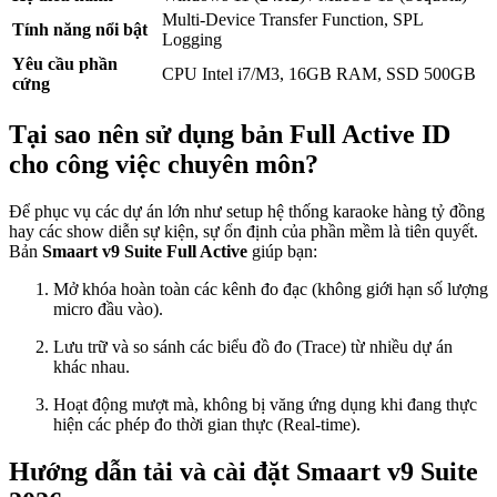
Multi-Device Transfer Function, SPL
Tính năng nổi bật
Logging
Yêu cầu phần
CPU Intel i7/M3, 16GB RAM, SSD 500GB
cứng
Tại sao nên sử dụng bản Full Active ID
cho công việc chuyên môn?
Để phục vụ các dự án lớn như setup hệ thống karaoke hàng tỷ đồng
hay các show diễn sự kiện, sự ổn định của phần mềm là tiên quyết.
Bản
Smaart v9 Suite Full Active
giúp bạn:
Mở khóa hoàn toàn các kênh đo đạc (không giới hạn số lượng
micro đầu vào).
Lưu trữ và so sánh các biểu đồ đo (Trace) từ nhiều dự án
khác nhau.
Hoạt động mượt mà, không bị văng ứng dụng khi đang thực
hiện các phép đo thời gian thực (Real-time).
Hướng dẫn tải và cài đặt Smaart v9 Suite