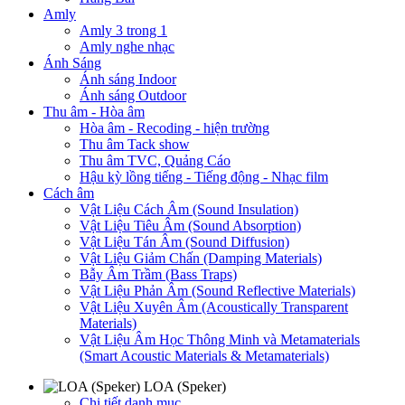
Amly
Amly 3 trong 1
Amly nghe nhạc
Ánh Sáng
Ánh sáng Indoor
Ánh sáng Outdoor
Thu âm - Hòa âm
Hòa âm - Recoding - hiện trường
Thu âm Tack show
Thu âm TVC, Quảng Cáo
Hậu kỳ lồng tiếng - Tiếng động - Nhạc film
Cách âm
Vật Liệu Cách Âm (Sound Insulation)
Vật Liệu Tiêu Âm (Sound Absorption)
Vật Liệu Tán Âm (Sound Diffusion)
Vật Liệu Giảm Chấn (Damping Materials)
Bẫy Âm Trầm (Bass Traps)
Vật Liệu Phản Âm (Sound Reflective Materials)
Vật Liệu Xuyên Âm (Acoustically Transparent
Materials)
Vật Liệu Âm Học Thông Minh và Metamaterials
(Smart Acoustic Materials & Metamaterials)
LOA (Speker)
Chi tiết danh mục