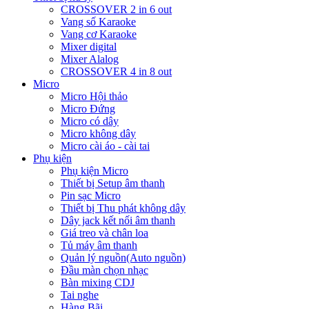
CROSSOVER 2 in 6 out
Vang số Karaoke
Vang cơ Karaoke
Mixer digital
Mixer Alalog
CROSSOVER 4 in 8 out
Micro
Micro Hội thảo
Micro Đứng
Micro có dây
Micro không dây
Micro cài áo - cài tai
Phụ kiện
Phụ kiện Micro
Thiết bị Setup âm thanh
Pin sạc Micro
Thiết bị Thu phát không dây
Dây jack kết nối âm thanh
Giá treo và chân loa
Tủ máy âm thanh
Quản lý nguồn(Auto nguồn)
Đầu màn chọn nhạc
Bàn mixing CDJ
Tai nghe
Hàng Bãi