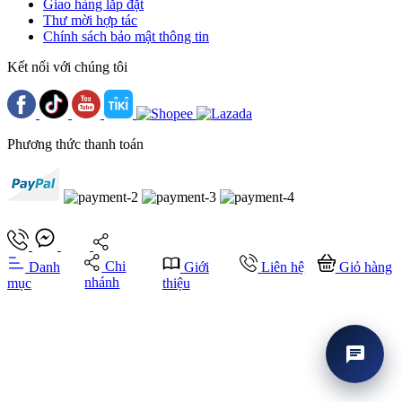
Giao hàng lắp đặt
Thư mời hợp tác
Chính sách bảo mật thông tin
Kết nối với chúng tôi
Phương thức thanh toán
Chi
Danh
Giới
Liên hệ
Giỏ hàng
nhánh
mục
thiệu
chat