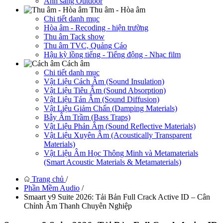
Ánh sáng Outdoor
Thu âm - Hòa âm
Chi tiết danh mục
Hòa âm - Recoding - hiện trường
Thu âm Tack show
Thu âm TVC, Quảng Cáo
Hậu kỳ lồng tiếng - Tiếng động - Nhạc film
Cách âm
Chi tiết danh mục
Vật Liệu Cách Âm (Sound Insulation)
Vật Liệu Tiêu Âm (Sound Absorption)
Vật Liệu Tán Âm (Sound Diffusion)
Vật Liệu Giảm Chấn (Damping Materials)
Bẫy Âm Trầm (Bass Traps)
Vật Liệu Phản Âm (Sound Reflective Materials)
Vật Liệu Xuyên Âm (Acoustically Transparent
Materials)
Vật Liệu Âm Học Thông Minh và Metamaterials
(Smart Acoustic Materials & Metamaterials)
Trang chủ
/
Phần Mềm Audio
/
Smaart v9 Suite 2026: Tải Bản Full Crack Active ID – Cân
Chỉnh Âm Thanh Chuyên Nghiệp