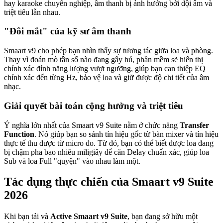
hay karaoke chuyên nghiệp, âm thanh bị ảnh hưởng bởi dội âm và
triệt tiêu lẫn nhau.
"Đôi mắt" của kỹ sư âm thanh
Smaart v9 cho phép bạn nhìn thấy sự tương tác giữa loa và phòng.
Thay vì đoán mò tần số nào đang gây hú, phần mềm sẽ hiển thị
chính xác đỉnh năng lượng vượt ngưỡng, giúp bạn can thiệp EQ
chính xác đến từng Hz, bảo vệ loa và giữ được độ chi tiết của âm
nhạc.
Giải quyết bài toán cộng hưởng và triệt tiêu
Ý nghĩa lớn nhất của Smaart v9 Suite nằm ở chức năng
Transfer
Function
. Nó giúp bạn so sánh tín hiệu gốc từ bàn mixer và tín hiệu
thực tế thu được từ micro đo. Từ đó, bạn có thể biết được loa đang
bị chậm pha bao nhiêu miligiây để căn Delay chuẩn xác, giúp loa
Sub và loa Full "quyện" vào nhau làm một.
Tác dụng thực chiến của Smaart v9 Suite
2026
Khi bạn tải và
Active Smaart v9 Suite
, bạn đang sở hữu một