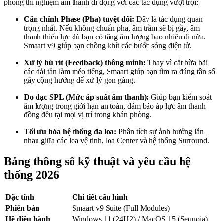
phòng thí nghiệm âm thanh di động với các tác dụng vượt trội:
Căn chỉnh Phase (Pha) tuyệt đối:
Đây là tác dụng quan
trọng nhất. Nếu không chuẩn pha, âm trầm sẽ bị gầy, âm
thanh thiếu lực dù bạn có tăng âm lượng bao nhiêu đi nữa.
Smaart v9 giúp bạn chồng khít các bước sóng điện tử.
Xử lý hú rít (Feedback) thông minh:
Thay vì cắt bừa bãi
các dải tần làm méo tiếng, Smaart giúp bạn tìm ra đúng tần số
gây cộng hưởng để xử lý gọn gàng.
Đo đạc SPL (Mức áp suất âm thanh):
Giúp bạn kiểm soát
âm lượng trong giới hạn an toàn, đảm bảo áp lực âm thanh
đồng đều tại mọi vị trí trong khán phòng.
Tối ưu hóa hệ thống đa loa:
Phân tích sự ảnh hưởng lẫn
nhau giữa các loa vệ tinh, loa Center và hệ thống Surround.
Bảng thông số kỹ thuật và yêu cầu hệ
thống 2026
Đặc tính
Chi tiết cấu hình
Phiên bản
Smaart v9 Suite (Full Modules)
Hệ điều hành
Windows 11 (24H2) / MacOS 15 (Sequoia)