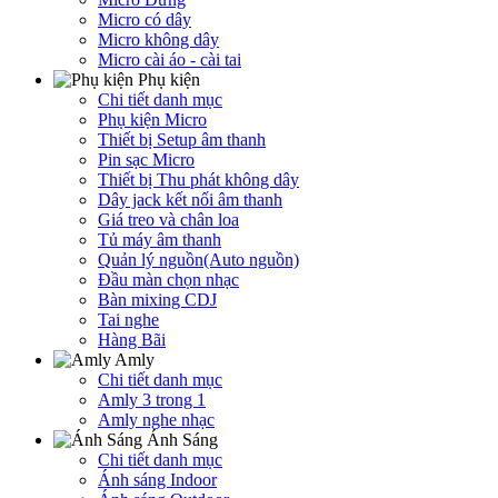
Micro có dây
Micro không dây
Micro cài áo - cài tai
Phụ kiện
Chi tiết danh mục
Phụ kiện Micro
Thiết bị Setup âm thanh
Pin sạc Micro
Thiết bị Thu phát không dây
Dây jack kết nối âm thanh
Giá treo và chân loa
Tủ máy âm thanh
Quản lý nguồn(Auto nguồn)
Đầu màn chọn nhạc
Bàn mixing CDJ
Tai nghe
Hàng Bãi
Amly
Chi tiết danh mục
Amly 3 trong 1
Amly nghe nhạc
Ánh Sáng
Chi tiết danh mục
Ánh sáng Indoor