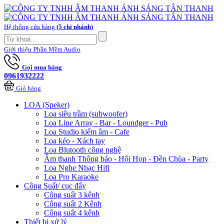
Hệ thống cửa hàng
(5 chi nhánh)
Giới thiệu
Phần Mềm Audio
Gọi mua hàng
0961932222
Giỏ hàng
LOA (Speker)
Loa siêu trầm (subwoofer)
Loa Line Array - Bar - Loundger - Pub
Loa Studio kiểm âm - Cafe
Loa kéo - Xách tay
Loa Blutooth công nghệ
Âm thanh Thông báo - Hội Họp - Đền Chùa - Party
Loa Nghe Nhạc Hifi
Loa Pro Karaoke
Công Suất/ cục đẩy
Công suất 3 kênh
Công suất 2 Kênh
Công suất 4 kênh
Thiết bị xử lý