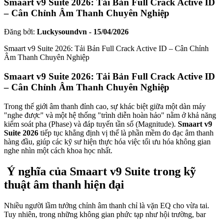
Smaart v9 Suite 2026: Tải Bản Full Crack Active ID
– Cân Chỉnh Âm Thanh Chuyên Nghiệp
Đăng bởi:
Luckysoundvn - 15/04/2026
Smaart v9 Suite 2026: Tải Bản Full Crack Active ID – Cân Chỉnh
Âm Thanh Chuyên Nghiệp
Smaart v9 Suite 2026: Tải Bản Full Crack Active ID
– Cân Chỉnh Âm Thanh Chuyên Nghiệp
Trong thế giới âm thanh đỉnh cao, sự khác biệt giữa một dàn máy
"nghe được" và một hệ thống "trình diễn hoàn hảo" nằm ở khả năng
kiểm soát pha (Phase) và đáp tuyến tần số (Magnitude).
Smaart v9
Suite 2026
tiếp tục khẳng định vị thế là phần mềm đo đạc âm thanh
hàng đầu, giúp các kỹ sư hiện thực hóa việc tối ưu hóa không gian
nghe nhìn một cách khoa học nhất.
Ý nghĩa của Smaart v9 Suite trong kỹ
thuật âm thanh hiện đại
Nhiều người lầm tưởng chỉnh âm thanh chỉ là vặn EQ cho vừa tai.
Tuy nhiên, trong những không gian phức tạp như hội trường, bar