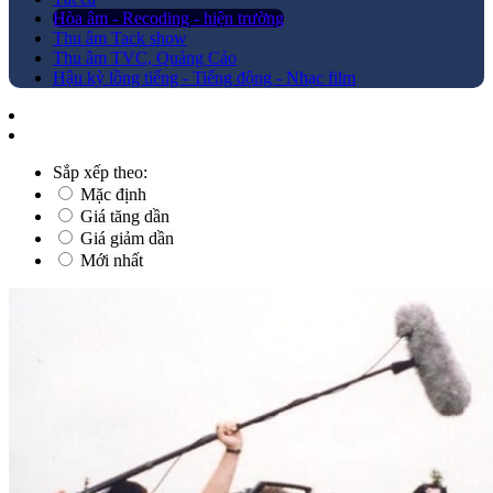
Hòa âm - Recoding - hiện trường
Thu âm Tack show
Thu âm TVC, Quảng Cáo
Hậu kỳ lồng tiếng - Tiếng động - Nhạc film
Sắp xếp theo:
Mặc định
Giá tăng dần
Giá giảm dần
Mới nhất