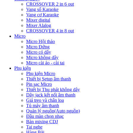
CROSSOVER 2 in 6 out
Vang số Karaoke
Vang cơ Karaoke
Mixer digital
Mixer Alalog
CROSSOVER 4 in 8 out
Micro
Micro Hội thảo
Micro Đứng
Micro có dây
Micro không dây
Micro cài áo - cài tai
Phụ kiện
Phụ kiện Micro
Thiết bị Setup âm thanh
Pin sạc Micro
Thiết bị Thu phát không dây
Dây jack kết nối âm thanh
Giá treo và chân loa
Tủ máy âm thanh
Quản lý nguồn(Auto nguồn)
Đầu màn chọn nhạc
Bàn mixing CDJ
Tai nghe
Hàng Bãi