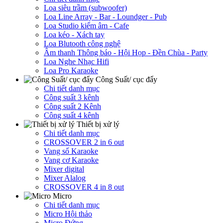
Loa siêu trầm (subwoofer)
Loa Line Array - Bar - Loundger - Pub
Loa Studio kiểm âm - Cafe
Loa kéo - Xách tay
Loa Blutooth công nghệ
Âm thanh Thông báo - Hội Họp - Đền Chùa - Party
Loa Nghe Nhạc Hifi
Loa Pro Karaoke
Công Suất/ cục đẩy
Chi tiết danh mục
Công suất 3 kênh
Công suất 2 Kênh
Công suất 4 kênh
Thiết bị xử lý
Chi tiết danh mục
CROSSOVER 2 in 6 out
Vang số Karaoke
Vang cơ Karaoke
Mixer digital
Mixer Alalog
CROSSOVER 4 in 8 out
Micro
Chi tiết danh mục
Micro Hội thảo
Micro Đứng