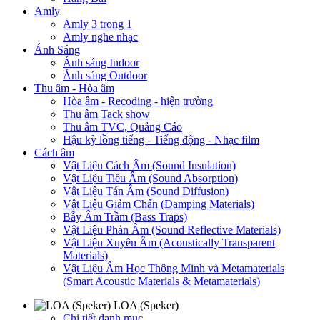
Amly
Amly 3 trong 1
Amly nghe nhạc
Ánh Sáng
Ánh sáng Indoor
Ánh sáng Outdoor
Thu âm - Hòa âm
Hòa âm - Recoding - hiện trường
Thu âm Tack show
Thu âm TVC, Quảng Cáo
Hậu kỳ lồng tiếng - Tiếng động - Nhạc film
Cách âm
Vật Liệu Cách Âm (Sound Insulation)
Vật Liệu Tiêu Âm (Sound Absorption)
Vật Liệu Tán Âm (Sound Diffusion)
Vật Liệu Giảm Chấn (Damping Materials)
Bẫy Âm Trầm (Bass Traps)
Vật Liệu Phản Âm (Sound Reflective Materials)
Vật Liệu Xuyên Âm (Acoustically Transparent
Materials)
Vật Liệu Âm Học Thông Minh và Metamaterials
(Smart Acoustic Materials & Metamaterials)
LOA (Speker)
Chi tiết danh mục