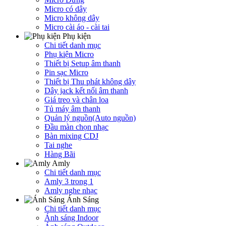
Micro có dây
Micro không dây
Micro cài áo - cài tai
Phụ kiện
Chi tiết danh mục
Phụ kiện Micro
Thiết bị Setup âm thanh
Pin sạc Micro
Thiết bị Thu phát không dây
Dây jack kết nối âm thanh
Giá treo và chân loa
Tủ máy âm thanh
Quản lý nguồn(Auto nguồn)
Đầu màn chọn nhạc
Bàn mixing CDJ
Tai nghe
Hàng Bãi
Amly
Chi tiết danh mục
Amly 3 trong 1
Amly nghe nhạc
Ánh Sáng
Chi tiết danh mục
Ánh sáng Indoor