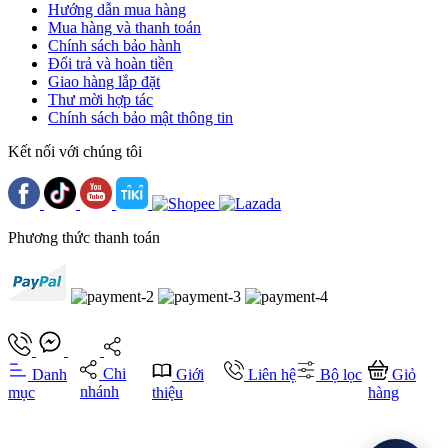
Hướng dẫn mua hàng
Mua hàng và thanh toán
Chính sách bảo hành
Đổi trả và hoàn tiền
Giao hàng lắp đặt
Thư mời hợp tác
Chính sách bảo mật thông tin
Kết nối với chúng tôi
Phương thức thanh toán
Chi
Danh
Giới
Liên hệ
Bộ lọc
Giỏ
nhánh
mục
thiệu
hàng