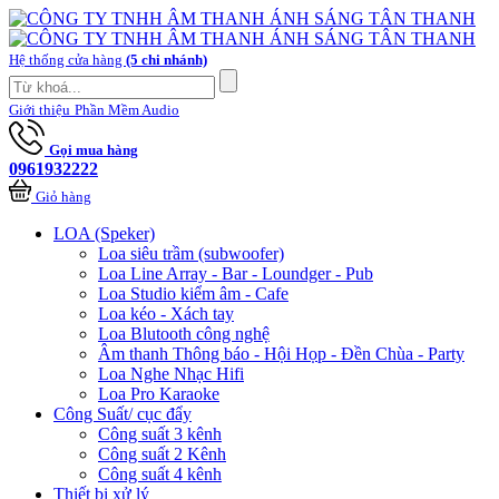
Hệ thống cửa hàng
(5 chi nhánh)
Giới thiệu
Phần Mềm Audio
Gọi mua hàng
0961932222
Giỏ hàng
LOA (Speker)
Loa siêu trầm (subwoofer)
Loa Line Array - Bar - Loundger - Pub
Loa Studio kiểm âm - Cafe
Loa kéo - Xách tay
Loa Blutooth công nghệ
Âm thanh Thông báo - Hội Họp - Đền Chùa - Party
Loa Nghe Nhạc Hifi
Loa Pro Karaoke
Công Suất/ cục đẩy
Công suất 3 kênh
Công suất 2 Kênh
Công suất 4 kênh
Thiết bị xử lý