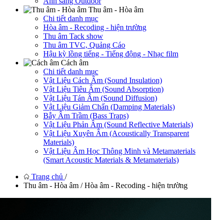
Ánh sáng Outdoor
Thu âm - Hòa âm
Chi tiết danh mục
Hòa âm - Recoding - hiện trường
Thu âm Tack show
Thu âm TVC, Quảng Cáo
Hậu kỳ lồng tiếng - Tiếng động - Nhạc film
Cách âm
Chi tiết danh mục
Vật Liệu Cách Âm (Sound Insulation)
Vật Liệu Tiêu Âm (Sound Absorption)
Vật Liệu Tán Âm (Sound Diffusion)
Vật Liệu Giảm Chấn (Damping Materials)
Bẫy Âm Trầm (Bass Traps)
Vật Liệu Phản Âm (Sound Reflective Materials)
Vật Liệu Xuyên Âm (Acoustically Transparent
Materials)
Vật Liệu Âm Học Thông Minh và Metamaterials
(Smart Acoustic Materials & Metamaterials)
Trang chủ
/
Thu âm - Hòa âm / Hòa âm - Recoding - hiện trường