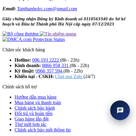
Email:
Tanthanhelec.com@gmail.com
Giấy chứng nhận Đăng ký Kinh doanh số 0110563340 do Sở kế
hoạch và Đầu tư Thành phố Hà Nội cấp ngày 07/12/2023
Chăm sóc khách hàng
Hotline:
096 193 2222
(8h - 22h)
Kinh doanh:
0866 958 331
(8h - 22h)
Kỹ thuật:
0966 357 594
(8h - 22h)
Khiếu nại - CSKH:
Chat qua Zalo
(24/7)
Chính sách hỗ trợ
Hướng dẫn mua hàng
Mua hàng và thanh toán
Chính sách bảo hành
chat
Đổi trả và hoàn tiền
Giao hàng lắp đặt
Thư mời hợp tác
Chính sách bảo mật thông tin