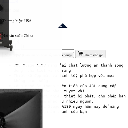
12 tháng
Phân loại
Thương hiệu: USA
Nơi sản xuất: China
Số lượng
Mua ngay
(Giao tận nơi hoặc lấy tại cửa hàng)
Thêm vào giỏ
JBL Stage A180 mang lại chất lượng âm thanh sống
động, chi tiết và rõ ràng.
Thiết kế đẹp mắt và tinh tế, phù hợp với mọi
không gian sống.
Công nghệ âm thanh tiên tiến của JBL cung cấp
trải nghiệm nghe nhạc tuyệt vời.
Tương thích với nhiều thiết bị phát, cho phép bạn
thưởng thức âm nhạc từ nhiều nguồn.
Đầu tư vào JBL Stage A180 ngay hôm nay để nâng
cao trải nghiệm âm thanh của bạn.