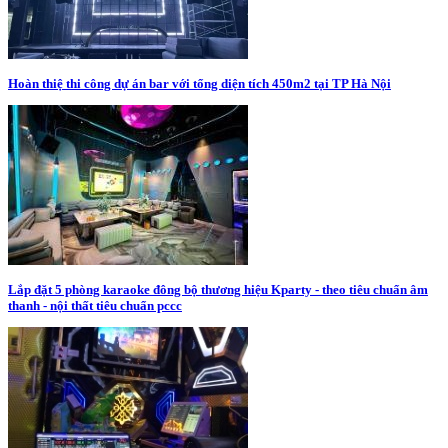
Hoàn thiệ thi công dự án bar với tổng diện tích 450m2 tại TP Hà Nội
Lắp đặt 5 phòng karaoke đông bộ thương hiệu Kparty - theo tiêu chuẩn âm
thanh - nội thất tiêu chuẩn pccc