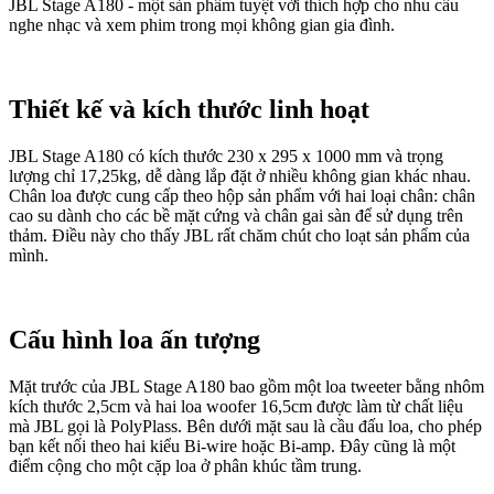
JBL Stage A180 - một sản phẩm tuyệt vời thích hợp cho nhu cầu
nghe nhạc và xem phim trong mọi không gian gia đình.
Thiết kế và kích thước linh hoạt
JBL Stage A180 có kích thước 230 x 295 x 1000 mm và trọng
lượng chỉ 17,25kg, dễ dàng lắp đặt ở nhiều không gian khác nhau.
Chân loa được cung cấp theo hộp sản phẩm với hai loại chân: chân
cao su dành cho các bề mặt cứng và chân gai sàn để sử dụng trên
thảm. Điều này cho thấy JBL rất chăm chút cho loạt sản phẩm của
mình.
Cấu hình loa ấn tượng
Mặt trước của JBL Stage A180 bao gồm một loa tweeter bằng nhôm
kích thước 2,5cm và hai loa woofer 16,5cm được làm từ chất liệu
mà JBL gọi là PolyPlass. Bên dưới mặt sau là cầu đấu loa, cho phép
bạn kết nối theo hai kiểu Bi-wire hoặc Bi-amp. Đây cũng là một
điểm cộng cho một cặp loa ở phân khúc tầm trung.