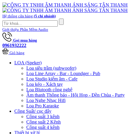
Hệ thống cửa hàng
(5 chi nhánh)
Giới thiệu
Phần Mềm Audio
Gọi mua hàng
0961932222
Giỏ hàng
LOA (Speker)
Loa siêu trầm (subwoofer)
Loa Line Array - Bar - Loundger - Pub
Loa Studio kiểm âm - Cafe
Loa kéo - Xách tay
Loa Blutooth công nghệ
Âm thanh Thông báo - Hội Họp - Đền Chùa - Party
Loa Nghe Nhạc Hifi
Loa Pro Karaoke
Công Suất/ cục đẩy
Công suất 3 kênh
Công suất 2 Kênh
Công suất 4 kênh
Thiết bị xử lý