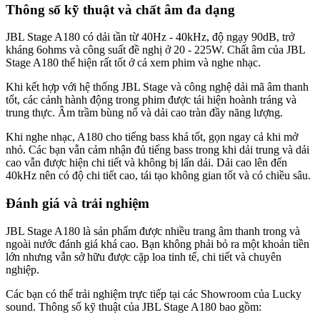
Thông số kỹ thuật và chất âm đa dạng
JBL Stage A180 có dải tần từ 40Hz - 40kHz, độ ngạy 90dB, trở
kháng 6ohms và công suất đề nghị ở 20 - 225W. Chất âm của JBL
Stage A180 thể hiện rất tốt ở cả xem phim và nghe nhạc.
Khi kết hợp với hệ thống JBL Stage và công nghệ dải mã âm thanh
tốt, các cảnh hành động trong phim được tái hiện hoành tráng và
trung thực. Âm trầm bùng nổ và dải cao tràn đầy năng lượng.
Khi nghe nhạc, A180 cho tiếng bass khá tốt, gọn ngay cả khi mở
nhỏ. Các bạn vẫn cảm nhận đủ tiếng bass trong khi dải trung và dải
cao vẫn được hiện chi tiết và không bị lấn dải. Dải cao lên đến
40kHz nên có độ chi tiết cao, tái tạo không gian tốt và có chiều sâu.
Đánh giá và trải nghiệm
JBL Stage A180 là sản phẩm được nhiều trang âm thanh trong và
ngoài nước đánh giá khá cao. Bạn không phải bỏ ra một khoản tiền
lớn nhưng vẫn sở hữu được cặp loa tinh tế, chi tiết và chuyên
nghiệp.
Các bạn có thể trải nghiệm trực tiếp tại các Showroom của Lucky
sound. Thông số kỹ thuật của JBL Stage A180 bao gồm: