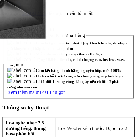
Gọi ngay
0961932222
để được tư vấn tốt nhất!
Tình trạng:
Còn hàng
Thương hiệu:
JBL
Loại:
Loa Nghe Nhạc Hifi
Ưu Đãi Khi Mua Hàng
Cam kết giá luôn tốt nhất! Quý khách liên hệ để nhận
giá khuyến mại hấp dẫn cho sản phẩm
Miễn phí vận chuyển nội thành Hà Nội
Tặng 10.000 files nhạc chất lượng cao, lossless, wav,
flac, DSD
Cam kết hàng chính hãng, nguyên hộp, mới 100%
Dịch vụ hỗ trợ tư vấn, sửa chữa, cung cấp linh kiện
Lỗi 1 đổi 1 trong vòng 15 ngày nếu có lỗi từ phần
cứng nhà sản xuất
Xem thêm mã ưu đãi
Thu gọn
Thông số kỹ thuật
Loa nghe nhạc 2,5
đường tiếng, thùng
Loa Woofer kích thước: 16,5cm x 2
bass phản hồi