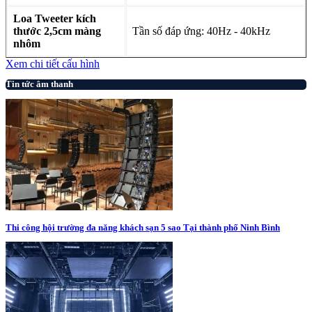
Loa Tweeter kích
thước 2,5cm màng
Tần số đáp ứng: 40Hz - 40kHz
nhôm
Xem chi tiết cấu hình
Tin tức âm thanh
Thi công hội trường đa năng khách sạn 5 sao Tại thành phố Ninh Bình