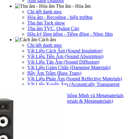
Ánh sáng Outdoor
Thu âm - Hòa âm
Chi tiết danh mục
Hòa âm - Recoding - hiện trường
Thu âm Tack show
Thu âm TVC, Quảng Cáo
Hậu kỳ lồng tiếng - Tiếng động - Nhạc film
Cách âm
Chi tiết danh mục
Vật Liệu Cách Âm (Sound Insulation)
Vật Liệu Tiêu Âm (Sound Absorption)
Vật Liệu Tán Âm (Sound Diffusion)
Vật Liệu Giảm Chấn (Damping Materials)
Bẫy Âm Trầm (Bass Traps)
Vật Liệu Phản Âm (Sound Reflective Materials)
Vật Liệu Xuyên Âm (Acoustically Transparent
Materials)
Vật Liệu Âm Học Thông Minh và Metamaterials
(Smart Acoustic Materials & Metamaterials)
Trang chủ
/
LOA (Speker)
/
Loa JBL Stage A180