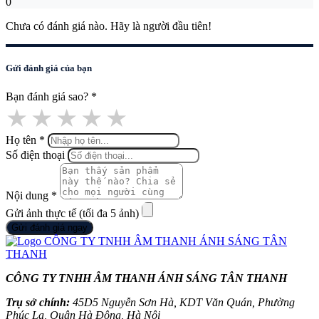
0
Chưa có đánh giá nào. Hãy là người đầu tiên!
Gửi đánh giá của bạn
Bạn đánh giá sao?
*
★
★
★
★
★
Họ tên
*
Số điện thoại
Nội dung
*
Gửi ảnh thực tế (tối đa 5 ảnh)
Gửi đánh giá ngay
CÔNG TY TNHH ÂM THANH ÁNH SÁNG TÂN THANH
Trụ sở chính:
45D5 Nguyễn Sơn Hà, KDT Văn Quán, Phường
Phúc La, Quận Hà Đông, Hà Nội