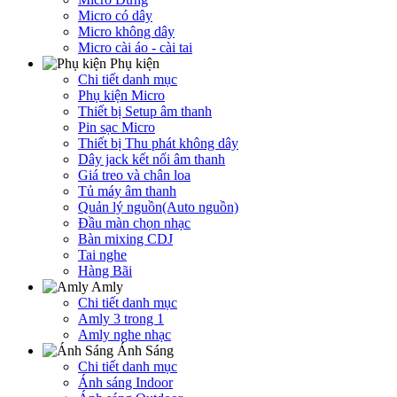
Micro có dây
Micro không dây
Micro cài áo - cài tai
Phụ kiện
Chi tiết danh mục
Phụ kiện Micro
Thiết bị Setup âm thanh
Pin sạc Micro
Thiết bị Thu phát không dây
Dây jack kết nối âm thanh
Giá treo và chân loa
Tủ máy âm thanh
Quản lý nguồn(Auto nguồn)
Đầu màn chọn nhạc
Bàn mixing CDJ
Tai nghe
Hàng Bãi
Amly
Chi tiết danh mục
Amly 3 trong 1
Amly nghe nhạc
Ánh Sáng
Chi tiết danh mục
Ánh sáng Indoor