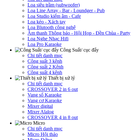
Loa siêu trầm (subwoofer)
Loa Line Array - Bar - Loundger - Pub
Loa Studio kiểm âm - Cafe
Loa kéo - Xách tay
Loa Blutooth công nghệ
Âm thanh Thông báo - Hội Họp - Đền Chùa - Party
Loa Nghe Nhạc Hifi
Loa Pro Karaoke
Công Suất/ cục đẩy
Chi tiết danh mục
Công suất 3 kênh
Công suất 2 Kênh
Công suất 4 kênh
Thiết bị xử lý
Chi tiết danh mục
CROSSOVER 2 in 6 out
Vang số Karaoke
Vang cơ Karaoke
Mixer digital
Mixer Alalog
CROSSOVER 4 in 8 out
Micro
Chi tiết danh mục
Micro Hội thảo
Micro Đứng