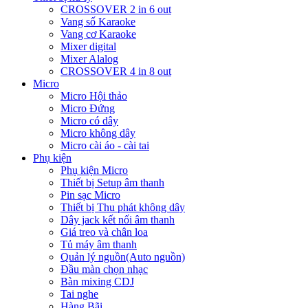
CROSSOVER 2 in 6 out
Vang số Karaoke
Vang cơ Karaoke
Mixer digital
Mixer Alalog
CROSSOVER 4 in 8 out
Micro
Micro Hội thảo
Micro Đứng
Micro có dây
Micro không dây
Micro cài áo - cài tai
Phụ kiện
Phụ kiện Micro
Thiết bị Setup âm thanh
Pin sạc Micro
Thiết bị Thu phát không dây
Dây jack kết nối âm thanh
Giá treo và chân loa
Tủ máy âm thanh
Quản lý nguồn(Auto nguồn)
Đầu màn chọn nhạc
Bàn mixing CDJ
Tai nghe
Hàng Bãi