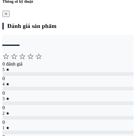
Thông số kỹ thuật
×
Đánh giá sản phẩm
―
☆
☆
☆
☆
☆
0 đánh giá
5 ★
0
4 ★
0
3 ★
0
2 ★
0
1 ★