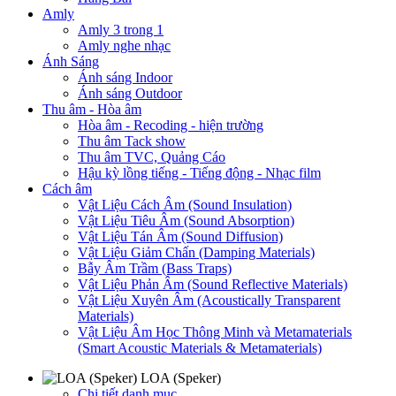
Amly
Amly 3 trong 1
Amly nghe nhạc
Ánh Sáng
Ánh sáng Indoor
Ánh sáng Outdoor
Thu âm - Hòa âm
Hòa âm - Recoding - hiện trường
Thu âm Tack show
Thu âm TVC, Quảng Cáo
Hậu kỳ lồng tiếng - Tiếng động - Nhạc film
Cách âm
Vật Liệu Cách Âm (Sound Insulation)
Vật Liệu Tiêu Âm (Sound Absorption)
Vật Liệu Tán Âm (Sound Diffusion)
Vật Liệu Giảm Chấn (Damping Materials)
Bẫy Âm Trầm (Bass Traps)
Vật Liệu Phản Âm (Sound Reflective Materials)
Vật Liệu Xuyên Âm (Acoustically Transparent
Materials)
Vật Liệu Âm Học Thông Minh và Metamaterials
(Smart Acoustic Materials & Metamaterials)
LOA (Speker)
Chi tiết danh mục