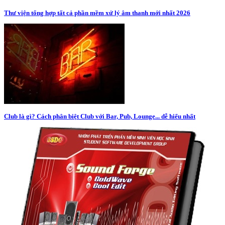
Thư viện tổng hợp tất cả phần mềm xử lý âm thanh mới nhất 2026
Club là gì? Cách phân biệt Club với Bar, Pub, Lounge... dễ hiểu nhất