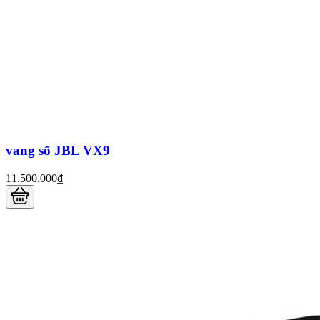
vang số JBL VX9
11.500.000₫