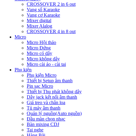
CROSSOVER 2 in 6 out
Vang số Karaoke
Vang cơ Karaoke
Mixer digital
Mixer Alalog
CROSSOVER 4 in 8 out
Micro
Micro Hội thảo
Micro Đứng
Micro có dây
Micro không dây
Micro cài áo - cài tai
Phụ kiện
Phụ kiện Micro
Thiết bị Setup âm thanh
Pin sạc Micro
Thiết bị Thu phát không dây
Dây jack kết nối âm thanh
Giá treo và chân loa
Tủ máy âm thanh
Quản lý nguồn(Auto nguồn)
Đầu màn chọn nhạc
Bàn mixing CDJ
Tai nghe
Hàng Bãi