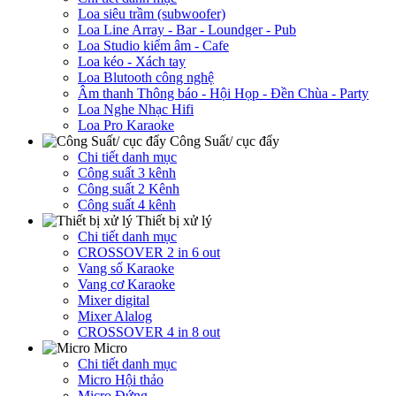
Loa siêu trầm (subwoofer)
Loa Line Array - Bar - Loundger - Pub
Loa Studio kiểm âm - Cafe
Loa kéo - Xách tay
Loa Blutooth công nghệ
Âm thanh Thông báo - Hội Họp - Đền Chùa - Party
Loa Nghe Nhạc Hifi
Loa Pro Karaoke
Công Suất/ cục đẩy
Chi tiết danh mục
Công suất 3 kênh
Công suất 2 Kênh
Công suất 4 kênh
Thiết bị xử lý
Chi tiết danh mục
CROSSOVER 2 in 6 out
Vang số Karaoke
Vang cơ Karaoke
Mixer digital
Mixer Alalog
CROSSOVER 4 in 8 out
Micro
Chi tiết danh mục
Micro Hội thảo
Micro Đứng