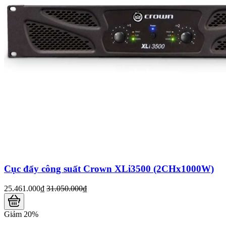
Cục đẩy công suất Crown XLi3500 (2CHx1000W)
25.461.000₫
31.050.000₫
Giảm 20%