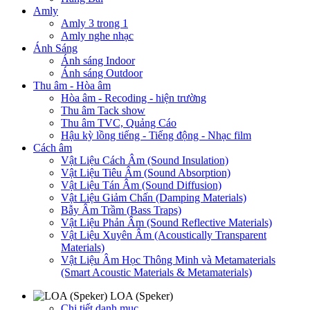
Amly
Amly 3 trong 1
Amly nghe nhạc
Ánh Sáng
Ánh sáng Indoor
Ánh sáng Outdoor
Thu âm - Hòa âm
Hòa âm - Recoding - hiện trường
Thu âm Tack show
Thu âm TVC, Quảng Cáo
Hậu kỳ lồng tiếng - Tiếng động - Nhạc film
Cách âm
Vật Liệu Cách Âm (Sound Insulation)
Vật Liệu Tiêu Âm (Sound Absorption)
Vật Liệu Tán Âm (Sound Diffusion)
Vật Liệu Giảm Chấn (Damping Materials)
Bẫy Âm Trầm (Bass Traps)
Vật Liệu Phản Âm (Sound Reflective Materials)
Vật Liệu Xuyên Âm (Acoustically Transparent
Materials)
Vật Liệu Âm Học Thông Minh và Metamaterials
(Smart Acoustic Materials & Metamaterials)
LOA (Speker)
Chi tiết danh mục