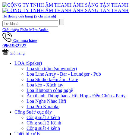
Hệ thống cửa hàng
(5 chi nhánh)
Giới thiệu
Phần Mềm Audio
Gọi mua hàng
0961932222
Giỏ hàng
LOA (Speker)
Loa siêu trầm (subwoofer)
Loa Line Array - Bar - Loundger - Pub
Loa Studio kiểm âm - Cafe
Loa kéo - Xách tay
Loa Blutooth công nghệ
Âm thanh Thông báo - Hội Họp - Đền Chùa - Party
Loa Nghe Nhạc Hifi
Loa Pro Karaoke
Công Suất/ cục đẩy
Công suất 3 kênh
Công suất 2 Kênh
Công suất 4 kênh
Thiết bị xử lý