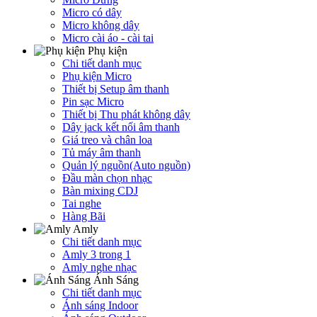
Micro có dây
Micro không dây
Micro cài áo - cài tai
Phụ kiện
Chi tiết danh mục
Phụ kiện Micro
Thiết bị Setup âm thanh
Pin sạc Micro
Thiết bị Thu phát không dây
Dây jack kết nối âm thanh
Giá treo và chân loa
Tủ máy âm thanh
Quản lý nguồn(Auto nguồn)
Đầu màn chọn nhạc
Bàn mixing CDJ
Tai nghe
Hàng Bãi
Amly
Chi tiết danh mục
Amly 3 trong 1
Amly nghe nhạc
Ánh Sáng
Chi tiết danh mục
Ánh sáng Indoor