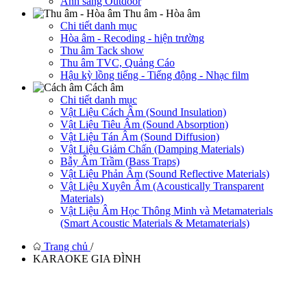
Ánh sáng Outdoor
Thu âm - Hòa âm
Chi tiết danh mục
Hòa âm - Recoding - hiện trường
Thu âm Tack show
Thu âm TVC, Quảng Cáo
Hậu kỳ lồng tiếng - Tiếng động - Nhạc film
Cách âm
Chi tiết danh mục
Vật Liệu Cách Âm (Sound Insulation)
Vật Liệu Tiêu Âm (Sound Absorption)
Vật Liệu Tán Âm (Sound Diffusion)
Vật Liệu Giảm Chấn (Damping Materials)
Bẫy Âm Trầm (Bass Traps)
Vật Liệu Phản Âm (Sound Reflective Materials)
Vật Liệu Xuyên Âm (Acoustically Transparent
Materials)
Vật Liệu Âm Học Thông Minh và Metamaterials
(Smart Acoustic Materials & Metamaterials)
Trang chủ
/
KARAOKE GIA ĐÌNH