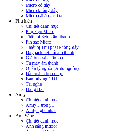
Micro có dây
Micro không dây
Micro cài áo - cài tai
Phụ kiện
Chi tiết danh mục
Phụ kiện Micro
Thiết bị Setup âm thanh
Pin sạc Micro
Thiết bị Thu phát không dây
Dây jack kết nối âm thanh
Giá treo và chân loa
Tủ máy âm thanh
Quản lý nguồn(Auto nguồn)
Đầu màn chọn nhạc
Bàn mixing CDJ
Tai nghe
Hàng Bãi
Amly
Chi tiết danh mục
Amly 3 trong 1
Amly nghe nhạc
Ánh Sáng
Chi tiết danh mục
Ánh sáng Indoor