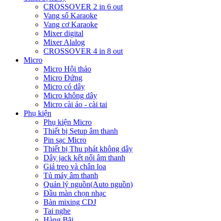
CROSSOVER 2 in 6 out
Vang số Karaoke
Vang cơ Karaoke
Mixer digital
Mixer Alalog
CROSSOVER 4 in 8 out
Micro
Micro Hội thảo
Micro Đứng
Micro có dây
Micro không dây
Micro cài áo - cài tai
Phụ kiện
Phụ kiện Micro
Thiết bị Setup âm thanh
Pin sạc Micro
Thiết bị Thu phát không dây
Dây jack kết nối âm thanh
Giá treo và chân loa
Tủ máy âm thanh
Quản lý nguồn(Auto nguồn)
Đầu màn chọn nhạc
Bàn mixing CDJ
Tai nghe
Hàng Bãi