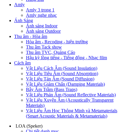
Amly
Amly 3 trong 1
Amly nghe nhạc
Ánh Sáng
Ánh sáng Indoor
Ánh sáng Outdoor
Thu âm - Hòa âm
Hòa âm - Recoding - hiện trường
Thu âm Tack show
Thu âm TVC, Quảng Cáo
Hậu kỳ lồng tiếng - Tiếng động - Nhạc film
Cách âm
Vật Liệu Cách Âm (Sound Insulation)
Vật Liệu Tiêu Âm (Sound Absorption)
Vật Liệu Tán Âm (Sound Diffusion)
Vật Liệu Giảm Chấn (Damping Materials)
Bẫy Âm Trầm (Bass Traps)
Vật Liệu Phản Âm (Sound Reflective Materials)
Vật Liệu Xuyên Âm (Acoustically Transparent
Materials)
Vật Liệu Âm Học Thông Minh và Metamaterials
(Smart Acoustic Materials & Metamaterials)
LOA (Speker)
Chi tiết danh mục