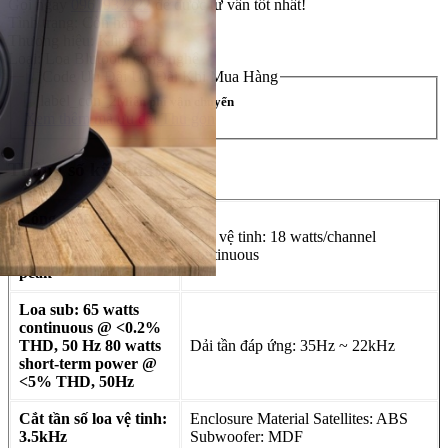
Gọi ngay
0961932222
để được tư vấn tốt nhất!
Tình trạng:
Còn hàng
Thương hiệu:
Klipsch
Loại:
Loa Blutooth công nghệ
Ưu Đãi Khi Mua Hàng
Miễn phí vận chuyển
Xem thêm mã ưu đãi
Thu gọn
Thông số kỹ thuật
Công suất tổng của bộ
dàn: 100 watts
Loa vệ tinh: 18 watts/channel
continuous/200 watts
continuous
peak
Loa sub: 65 watts
continuous @ <0.2%
THD, 50 Hz 80 watts
Dải tần đáp ứng: 35Hz ~ 22kHz
short-term power @
<5% THD, 50Hz
Cắt tần số loa vệ tinh:
Enclosure Material Satellites: ABS
3.5kHz
Subwoofer: MDF