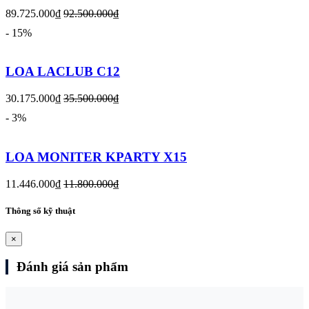
89.725.000₫
92.500.000₫
- 15%
LOA LACLUB C12
30.175.000₫
35.500.000₫
- 3%
LOA MONITER KPARTY X15
11.446.000₫
11.800.000₫
Thông số kỹ thuật
×
Đánh giá sản phẩm
―