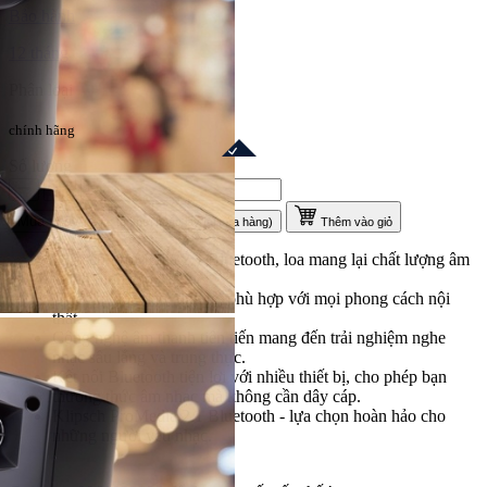
Bảo hành
12 tháng
Phân loại
chính hãng
Số lượng
Mua ngay
(Giao tận nơi hoặc lấy tại cửa hàng)
Thêm vào giỏ
Klipsch ProMedia 2.1 Bluetooth, loa mang lại chất lượng âm
thanh đỉnh cao.
Thiết kế độc đáo, tinh tế, phù hợp với mọi phong cách nội
thất.
Công nghệ âm thanh tiên tiến mang đến trải nghiệm nghe
nhạc sâu lắng và trung thực.
Kết nối Bluetooth tiện lợi với nhiều thiết bị, cho phép bạn
thưởng thức âm nhạc mà không cần dây cáp.
Klipsch ProMedia 2.1 Bluetooth - lựa chọn hoàn hảo cho
những người yêu nhạc.