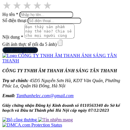
★
★
★
★
★
Họ tên
*
Số điện thoại
Nội dung
*
Gửi ảnh thực tế (tối đa 5 ảnh)
Gửi đánh giá ngay
CÔNG TY TNHH ÂM THANH ÁNH SÁNG TÂN THANH
Trụ sở chính:
45D5 Nguyễn Sơn Hà, KDT Văn Quán, Phường
Phúc La, Quận Hà Đông, Hà Nội
Email:
Tanthanhelec.com@gmail.com
Giấy chứng nhận Đăng ký Kinh doanh số 0110563340 do Sở kế
hoạch và Đầu tư Thành phố Hà Nội cấp ngày 07/12/2023