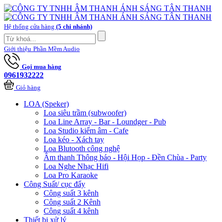
Hệ thống cửa hàng
(5 chi nhánh)
Giới thiệu
Phần Mềm Audio
Gọi mua hàng
0961932222
Giỏ hàng
LOA (Speker)
Loa siêu trầm (subwoofer)
Loa Line Array - Bar - Loundger - Pub
Loa Studio kiểm âm - Cafe
Loa kéo - Xách tay
Loa Blutooth công nghệ
Âm thanh Thông báo - Hội Họp - Đền Chùa - Party
Loa Nghe Nhạc Hifi
Loa Pro Karaoke
Công Suất/ cục đẩy
Công suất 3 kênh
Công suất 2 Kênh
Công suất 4 kênh
Thiết bị xử lý