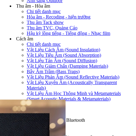
Ánh sáng Outdoor
Thu âm - Hòa âm
Chi tiết danh mục
Hòa âm - Recoding - hiện trường
Thu âm Tack show
Thu âm TVC, Quảng Cáo
Hậu kỳ lồng tiếng - Tiếng động - Nhạc film
Cách âm
Chi tiết danh mục
Vật Liệu Cách Âm (Sound Insulation)
Vật Liệu Tiêu Âm (Sound Absorption)
Vật Liệu Tán Âm (Sound Diffusion)
Vật Liệu Giảm Chấn (Damping Materials)
Bẫy Âm Trầm (Bass Traps)
Vật Liệu Phản Âm (Sound Reflective Materials)
Vật Liệu Xuyên Âm (Acoustically Transparent
Materials)
Vật Liệu Âm Học Thông Minh và Metamaterials
(Smart Acoustic Materials & Metamaterials)
Trang chủ
/
LOA (Speker)
/
Loa Klipsch Promedia 2.1 Bluetooth