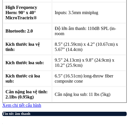
High Frequency
Horn: 90° x 40°
Inputs: 3.5mm miniplug
MicroTractrix®
Độ lớn âm thanh: 110dB SPL (in-
Bluetooth: 2.0
room
Kích thước loa vệ
8.5” (21.59cm) x 4.2” (10.67cm) x
tinh:
5.67” (14.4cm)
9.5” 24.13cm) x 9.8” (24.9cm) x
Kích thước loa sub:
10.2” (25.9cm)
Kích thước củ loa
6.5” (16.51cm) long-throw fiber
sub:
composite cone
Cân nặng loa vệ tinh:
Cân nặng loa sub: 11 lbs (5kg)
2.1lbs (0.95kg)
Xem chi tiết cấu hình
Tin tức âm thanh