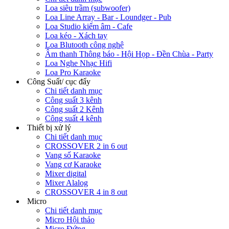
Loa siêu trầm (subwoofer)
Loa Line Array - Bar - Loundger - Pub
Loa Studio kiểm âm - Cafe
Loa kéo - Xách tay
Loa Blutooth công nghệ
Âm thanh Thông báo - Hội Họp - Đền Chùa - Party
Loa Nghe Nhạc Hifi
Loa Pro Karaoke
Công Suất/ cục đẩy
Chi tiết danh mục
Công suất 3 kênh
Công suất 2 Kênh
Công suất 4 kênh
Thiết bị xử lý
Chi tiết danh mục
CROSSOVER 2 in 6 out
Vang số Karaoke
Vang cơ Karaoke
Mixer digital
Mixer Alalog
CROSSOVER 4 in 8 out
Micro
Chi tiết danh mục
Micro Hội thảo
Micro Đứng