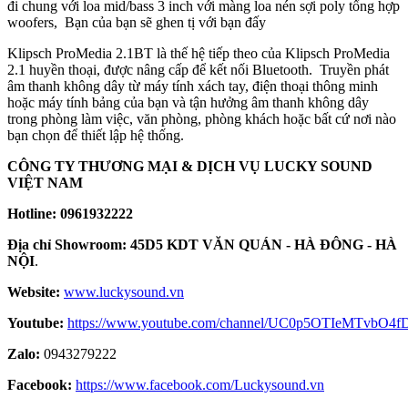
đi chung với loa mid/bass 3 inch với màng loa nén sợi poly tổng hợp
woofers, Bạn của bạn sẽ ghen tị với bạn đấy
Klipsch ProMedia 2.1BT là thế hệ tiếp theo của Klipsch ProMedia
2.1 huyền thoại, được nâng cấp để kết nối Bluetooth. Truyền phát
âm thanh không dây từ máy tính xách tay, điện thoại thông minh
hoặc máy tính bảng của bạn và tận hưởng âm thanh không dây
trong phòng làm việc, văn phòng, phòng khách hoặc bất cứ nơi nào
bạn chọn để thiết lập hệ thống.
CÔNG TY THƯƠNG MẠI & DỊCH VỤ LUCKY SOUND
VIỆT NAM
Hotline: 0961932222
Địa chỉ Showroom: 45D5 KDT VĂN QUÁN - HÀ ĐÔNG - HÀ
NỘI
.
Website:
www.luckysound.vn
Youtube:
https://www.youtube.com/channel/UC0p5OTIeMTvbO4
Zalo:
0943279222
Facebook:
https://www.facebook.com/Luckysound.vn