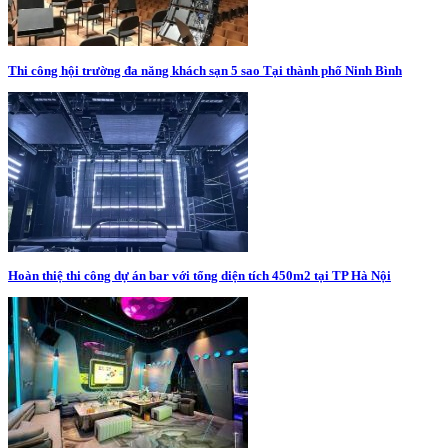
Thi công hội trường đa năng khách sạn 5 sao Tại thành phố Ninh Bình
Hoàn thiệ thi công dự án bar với tổng diện tích 450m2 tại TP Hà Nội