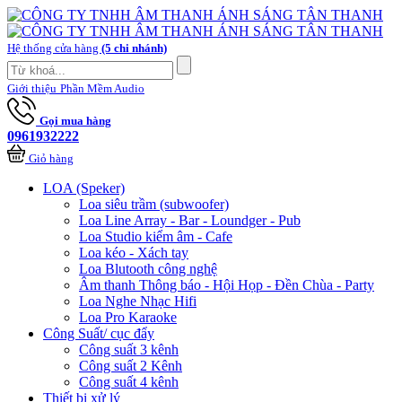
Hệ thống cửa hàng
(5 chi nhánh)
Giới thiệu
Phần Mềm Audio
Gọi mua hàng
0961932222
Giỏ hàng
LOA (Speker)
Loa siêu trầm (subwoofer)
Loa Line Array - Bar - Loundger - Pub
Loa Studio kiểm âm - Cafe
Loa kéo - Xách tay
Loa Blutooth công nghệ
Âm thanh Thông báo - Hội Họp - Đền Chùa - Party
Loa Nghe Nhạc Hifi
Loa Pro Karaoke
Công Suất/ cục đẩy
Công suất 3 kênh
Công suất 2 Kênh
Công suất 4 kênh
Thiết bị xử lý