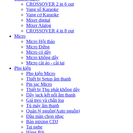
CROSSOVER 2 in 6 out
Vang số Karaoke
Vang cơ Karaoke
Mixer digital
Mixer Alalog
CROSSOVER 4 in 8 out
Micro
Micro Hội thảo
Micro Đứng
Micro có dây
Micro không dây
Micro cài áo - cài tai
Phụ kiện
Phụ kiện Micro
Thiết bị Setup âm thanh
Pin sạc Micro
Thiết bị Thu phát không dây
Dây jack kết nối âm thanh
Giá treo và chân loa
Tủ máy âm thanh
Quản lý nguồn(Auto nguồn)
Đầu màn chọn nhạc
Bàn mixing CDJ
Tai nghe
Hàng Bãi