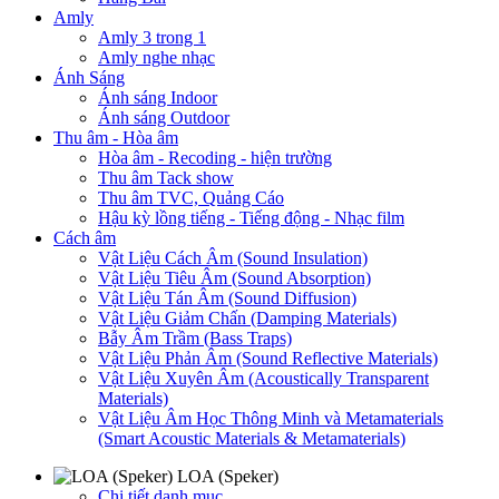
Amly
Amly 3 trong 1
Amly nghe nhạc
Ánh Sáng
Ánh sáng Indoor
Ánh sáng Outdoor
Thu âm - Hòa âm
Hòa âm - Recoding - hiện trường
Thu âm Tack show
Thu âm TVC, Quảng Cáo
Hậu kỳ lồng tiếng - Tiếng động - Nhạc film
Cách âm
Vật Liệu Cách Âm (Sound Insulation)
Vật Liệu Tiêu Âm (Sound Absorption)
Vật Liệu Tán Âm (Sound Diffusion)
Vật Liệu Giảm Chấn (Damping Materials)
Bẫy Âm Trầm (Bass Traps)
Vật Liệu Phản Âm (Sound Reflective Materials)
Vật Liệu Xuyên Âm (Acoustically Transparent
Materials)
Vật Liệu Âm Học Thông Minh và Metamaterials
(Smart Acoustic Materials & Metamaterials)
LOA (Speker)
Chi tiết danh mục