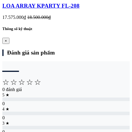
LOA ARRAY KPARTY FL-208
17.575.000₫
18.500.000₫
Thông số kỹ thuật
×
Đánh giá sản phẩm
―
☆
☆
☆
☆
☆
0 đánh giá
5 ★
0
4 ★
0
3 ★
0