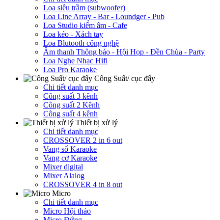
Loa siêu trầm (subwoofer)
Loa Line Array - Bar - Loundger - Pub
Loa Studio kiểm âm - Cafe
Loa kéo - Xách tay
Loa Blutooth công nghệ
Âm thanh Thông báo - Hội Họp - Đền Chùa - Party
Loa Nghe Nhạc Hifi
Loa Pro Karaoke
Công Suất/ cục đẩy
Chi tiết danh mục
Công suất 3 kênh
Công suất 2 Kênh
Công suất 4 kênh
Thiết bị xử lý
Chi tiết danh mục
CROSSOVER 2 in 6 out
Vang số Karaoke
Vang cơ Karaoke
Mixer digital
Mixer Alalog
CROSSOVER 4 in 8 out
Micro
Chi tiết danh mục
Micro Hội thảo
Micro Đứng