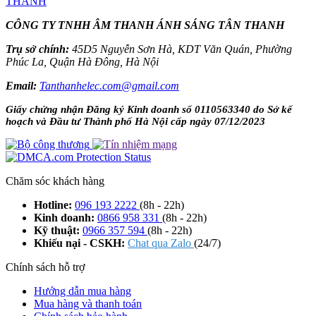
CÔNG TY TNHH ÂM THANH ÁNH SÁNG TÂN THANH
Trụ sở chính:
45D5 Nguyễn Sơn Hà, KDT Văn Quán, Phường
Phúc La, Quận Hà Đông, Hà Nội
Email:
Tanthanhelec.com@gmail.com
Giấy chứng nhận Đăng ký Kinh doanh số 0110563340 do Sở kế
hoạch và Đầu tư Thành phố Hà Nội cấp ngày 07/12/2023
Chăm sóc khách hàng
Hotline:
096 193 2222
(8h - 22h)
Kinh doanh:
0866 958 331
(8h - 22h)
Kỹ thuật:
0966 357 594
(8h - 22h)
Khiếu nại - CSKH:
Chat qua Zalo
(24/7)
Chính sách hỗ trợ
Hướng dẫn mua hàng
Mua hàng và thanh toán