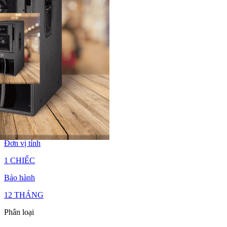
LOA LACLUB C12
30.175.000₫
35.500.000₫
Đơn vị tính
1 CHIẾC
Bảo hành
12 THÁNG
Phân loại