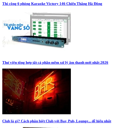
Thi công 6 phòng Karaoke Victory 146 Chiến Thắng Hà Đông
Thư viện tổng hợp tất cả phần mềm xử lý âm thanh mới nhất 2026
Club là gì? Cách phân biệt Club với Bar, Pub, Lounge... dễ hiểu nhất