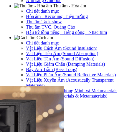
Ánh sáng Outdoor
Thu âm - Hòa âm
Chi tiết danh mục
Hòa âm - Recoding - hiện trường
Thu âm Tack show
Thu âm TVC, Quảng Cáo
Hậu kỳ lồng tiếng - Tiếng động - Nhạc film
Cách âm
Chi tiết danh mục
Vật Liệu Cách Âm (Sound Insulation)
Vật Liệu Tiêu Âm (Sound Absorption)
Vật Liệu Tán Âm (Sound Diffusion)
Vật Liệu Giảm Chấn (Damping Materials)
Bẫy Âm Trầm (Bass Traps)
Vật Liệu Phản Âm (Sound Reflective Materials)
Vật Liệu Xuyên Âm (Acoustically Transparent
Materials)
Vật Liệu Âm Học Thông Minh và Metamaterials
(Smart Acoustic Materials & Metamaterials)
Trang chủ
/
LOA (Speker)
/
LOA LACLUB C12