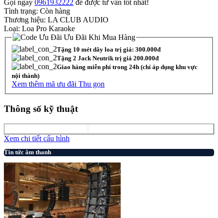
Gọi ngay
0961932222
để được tư vấn tốt nhất!
Tình trạng:
Còn hàng
Thương hiệu:
LA CLUB AUDIO
Loại:
Loa Pro Karaoke
Ưu Đãi Khi Mua Hàng
Tặng 10 mét dây loa trị giá: 300.000đ
Tặng 2 Jack Neutrik trị giá 200.000đ
Giao hàng miễn phí trong 24h (chỉ áp dụng khu vực
nội thành)
Xem thêm mã ưu đãi
Thu gọn
Thông số kỹ thuật
Xem chi tiết cấu hình
Tin tức âm thanh