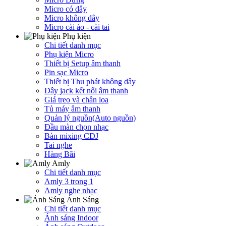
Micro có dây
Micro không dây
Micro cài áo - cài tai
Phụ kiện
Chi tiết danh mục
Phụ kiện Micro
Thiết bị Setup âm thanh
Pin sạc Micro
Thiết bị Thu phát không dây
Dây jack kết nối âm thanh
Giá treo và chân loa
Tủ máy âm thanh
Quản lý nguồn(Auto nguồn)
Đầu màn chọn nhạc
Bàn mixing CDJ
Tai nghe
Hàng Bãi
Amly
Chi tiết danh mục
Amly 3 trong 1
Amly nghe nhạc
Ánh Sáng
Chi tiết danh mục
Ánh sáng Indoor