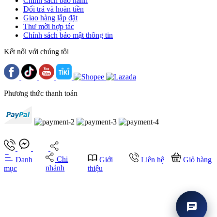
Chính sách bảo hành
Đổi trả và hoàn tiền
Giao hàng lắp đặt
Thư mời hợp tác
Chính sách bảo mật thông tin
Kết nối với chúng tôi
Phương thức thanh toán
Chi
Danh
Giới
Liên hệ
Giỏ hàng
nhánh
mục
thiệu
chat