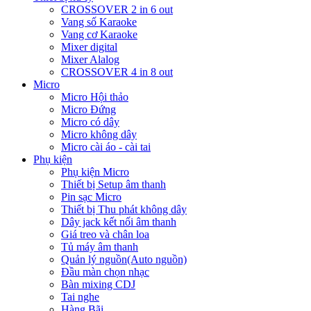
CROSSOVER 2 in 6 out
Vang số Karaoke
Vang cơ Karaoke
Mixer digital
Mixer Alalog
CROSSOVER 4 in 8 out
Micro
Micro Hội thảo
Micro Đứng
Micro có dây
Micro không dây
Micro cài áo - cài tai
Phụ kiện
Phụ kiện Micro
Thiết bị Setup âm thanh
Pin sạc Micro
Thiết bị Thu phát không dây
Dây jack kết nối âm thanh
Giá treo và chân loa
Tủ máy âm thanh
Quản lý nguồn(Auto nguồn)
Đầu màn chọn nhạc
Bàn mixing CDJ
Tai nghe
Hàng Bãi