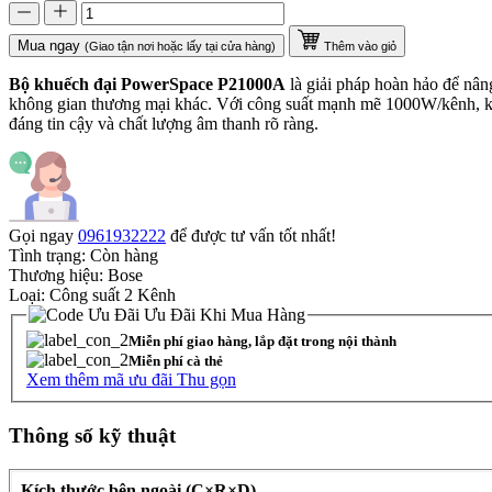
Mua ngay
(Giao tận nơi hoặc lấy tại cửa hàng)
Thêm vào giỏ
Bộ khuếch đại PowerSpace P21000A
là giải pháp hoàn hảo để nâng
không gian thương mại khác. Với công suất mạnh mẽ 1000W/kênh, kết 
đáng tin cậy và chất lượng âm thanh rõ ràng.
Gọi ngay
0961932222
để được tư vấn tốt nhất!
Tình trạng:
Còn hàng
Thương hiệu:
Bose
Loại:
Công suất 2 Kênh
Ưu Đãi Khi Mua Hàng
Miễn phí giao hàng, lắp đặt trong nội thành
Miễn phí cà thẻ
Xem thêm mã ưu đãi
Thu gọn
Thông số kỹ thuật
Kích thước bên ngoài (C×R×D)