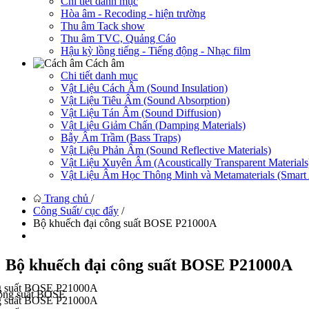
Chi tiết danh mục
Hòa âm - Recoding - hiện trường
Thu âm Tack show
Thu âm TVC, Quảng Cáo
Hậu kỳ lồng tiếng - Tiếng động - Nhạc film
Cách âm
Chi tiết danh mục
Vật Liệu Cách Âm (Sound Insulation)
Vật Liệu Tiêu Âm (Sound Absorption)
Vật Liệu Tán Âm (Sound Diffusion)
Vật Liệu Giảm Chấn (Damping Materials)
Bẫy Âm Trầm (Bass Traps)
Vật Liệu Phản Âm (Sound Reflective Materials)
Vật Liệu Xuyên Âm (Acoustically Transparent Materials
Vật Liệu Âm Học Thông Minh và Metamaterials (Smart A
Trang chủ
/
Công Suất/ cục đẩy
/
Bộ khuếch đại công suất BOSE P21000A
Bộ khuếch đại công suất BOSE P21000A