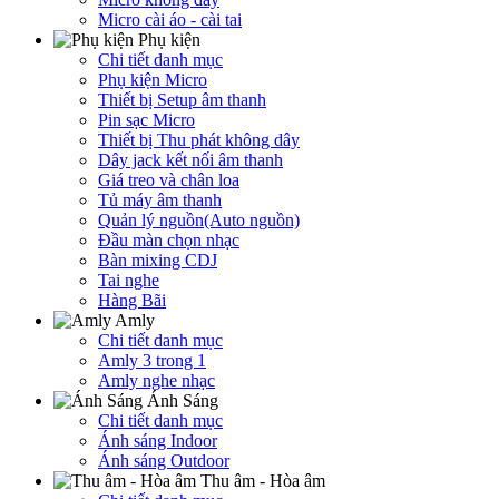
Micro cài áo - cài tai
Phụ kiện
Chi tiết danh mục
Phụ kiện Micro
Thiết bị Setup âm thanh
Pin sạc Micro
Thiết bị Thu phát không dây
Dây jack kết nối âm thanh
Giá treo và chân loa
Tủ máy âm thanh
Quản lý nguồn(Auto nguồn)
Đầu màn chọn nhạc
Bàn mixing CDJ
Tai nghe
Hàng Bãi
Amly
Chi tiết danh mục
Amly 3 trong 1
Amly nghe nhạc
Ánh Sáng
Chi tiết danh mục
Ánh sáng Indoor
Ánh sáng Outdoor
Thu âm - Hòa âm