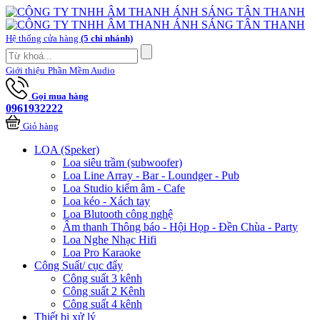
Hệ thống cửa hàng
(5 chi nhánh)
Giới thiệu
Phần Mềm Audio
Gọi mua hàng
0961932222
Giỏ hàng
LOA (Speker)
Loa siêu trầm (subwoofer)
Loa Line Array - Bar - Loundger - Pub
Loa Studio kiểm âm - Cafe
Loa kéo - Xách tay
Loa Blutooth công nghệ
Âm thanh Thông báo - Hội Họp - Đền Chùa - Party
Loa Nghe Nhạc Hifi
Loa Pro Karaoke
Công Suất/ cục đẩy
Công suất 3 kênh
Công suất 2 Kênh
Công suất 4 kênh
Thiết bị xử lý