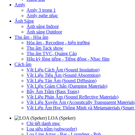
Amly
Amly 3 trong 1
Amly nghe nhạc
Ánh Sáng
Ánh sáng Indoor
Ánh sáng Outdoor
Thu âm - Hòa âm
Hòa âm - Recoding - hiện trường
Thu âm Tack show
Thu âm TVC, Quảng Cáo
Hậu kỳ lồng tiếng - Tiếng động - Nhạc film
Cách âm
Vật Liệu Cách Âm (Sound Insulation)
Vật Liệu Tiêu Âm (Sound Absorption)
Vật Liệu Tán Âm (Sound Diffusion)
Vật Liệu Giảm Chấn (Damping Materials)
Bẫy Âm Trầm (Bass Traps)
Vật Liệu Phản Âm (Sound Reflective Materials)
Vật Liệu Xuyên Âm (Acoustically Transparent Materials
Vật Liệu Âm Học Thông Minh và Metamaterials (Smart A
LOA (Speker)
Chi tiết danh mục
Loa siêu trầm (subwoofer)
Loa Line Array - Bar - Loundger - Pub