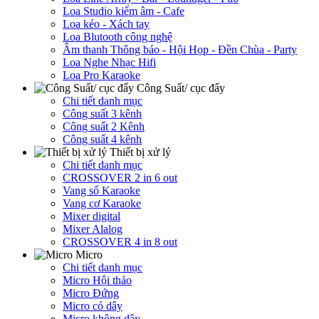
Loa Studio kiểm âm - Cafe
Loa kéo - Xách tay
Loa Blutooth công nghệ
Âm thanh Thông báo - Hội Họp - Đền Chùa - Party
Loa Nghe Nhạc Hifi
Loa Pro Karaoke
Công Suất/ cục đẩy
Chi tiết danh mục
Công suất 3 kênh
Công suất 2 Kênh
Công suất 4 kênh
Thiết bị xử lý
Chi tiết danh mục
CROSSOVER 2 in 6 out
Vang số Karaoke
Vang cơ Karaoke
Mixer digital
Mixer Alalog
CROSSOVER 4 in 8 out
Micro
Chi tiết danh mục
Micro Hội thảo
Micro Đứng
Micro có dây
Micro không dây