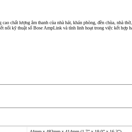
 cao chất lượng âm thanh của nhà hát, khán phòng, đền chùa, nhà thờ, 
nối kỹ thuật số Bose AmpLink và tính linh hoạt trong việc kết hợp ha
44mm x 483mm x 414mm (1,7” x 19,0” x 16,3”)